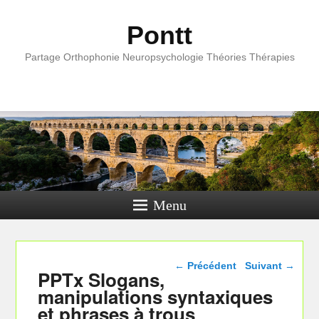
Pontt
Partage Orthophonie Neuropsychologie Théories Thérapies
Menu
Navigation dans les
←
Précédent
Suivant
→
PPTx Slogans,
articles
manipulations syntaxiques
et phrases à trous