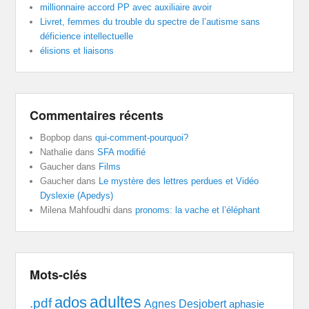
millionnaire accord PP avec auxiliaire avoir
Livret, femmes du trouble du spectre de l’autisme sans
déficience intellectuelle
élisions et liaisons
Commentaires récents
Bopbop
dans
qui-comment-pourquoi?
Nathalie
dans
SFA modifié
Gaucher
dans
Films
Gaucher
dans
Le mystère des lettres perdues et Vidéo
Dyslexie (Apedys)
Milena Mahfoudhi
dans
pronoms: la vache et l’éléphant
Mots-clés
adultes
ados
.pdf
Agnes Desjobert
aphasie