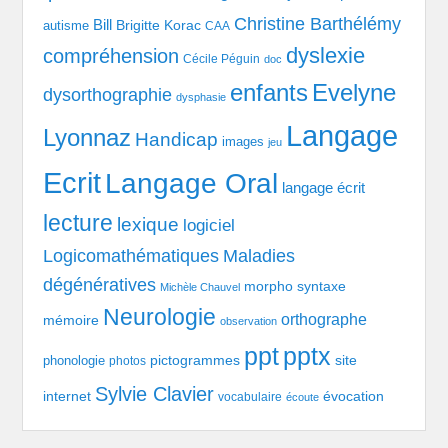
Christine Barthélémy
Bill
Brigitte Korac
autisme
CAA
dyslexie
compréhension
Cécile Péguin
doc
enfants
Evelyne
dysorthographie
dysphasie
Langage
Lyonnaz
Handicap
images
jeu
Ecrit
Langage Oral
langage écrit
lecture
lexique
logiciel
Logicomathématiques
Maladies
dégénératives
morpho syntaxe
Michèle Chauvel
Neurologie
orthographe
mémoire
observation
pptx
ppt
pictogrammes
site
phonologie
photos
Sylvie Clavier
évocation
internet
vocabulaire
écoute