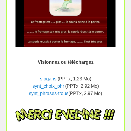
Visionnez ou téléchargez
slogans
(PPTx, 1.23 Mo)
synt_choix_phr
(PPTx, 2.92 Mo)
synt_phrases-trous
(PPTx, 2.97 Mo)