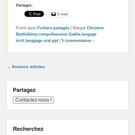
Partagez:
E-mail
Posté dans
Fichiers partagés
|
Marqué
Christine
Barthélémy
,
compréhension
,
Gaëlle
,
langage
écrit
,
langgage oral
,
ppt
|
5 commentaires ↓
Navigation dans les articles
←
Anciens articles
Partagez
Recherchez