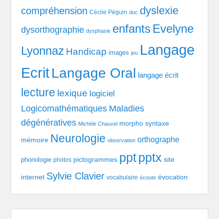
dyslexie
compréhension
Cécile Péguin
doc
enfants
Evelyne
dysorthographie
dysphasie
Langage
Lyonnaz
Handicap
images
jeu
Ecrit
Langage Oral
langage écrit
lecture
lexique
logiciel
Logicomathématiques
Maladies
dégénératives
morpho syntaxe
Michèle Chauvel
Neurologie
orthographe
mémoire
observation
pptx
ppt
pictogrammes
site
phonologie
photos
Sylvie Clavier
évocation
internet
vocabulaire
écoute