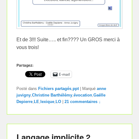
Et de 3!!! Suite….. et fin???? Un GROS merci à
vous trois!
Partagez:
E-mail
Posté dans
Fichiers partagés
,
ppt
|
Marqué
anne
juvigny
,
Christine Barthélémy
,
évocation
,
Gaëlle
Depierre
,
LE
,
lexique
,
LO
|
21 commentaires ↓
Langage implicite 2