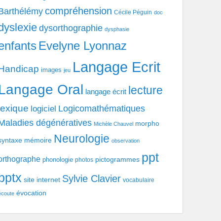
compréhension
Barthélémy
Cécile Péguin
doc
dyslexie
dysorthographie
dysphasie
enfants
Evelyne Lyonnaz
Langage Ecrit
Handicap
images
jeu
Langage Oral
lecture
langage écrit
lexique
Logicomathématiques
logiciel
Maladies dégénératives
morpho
Michèle Chauvel
Neurologie
syntaxe
mémoire
observation
ppt
orthographe
pictogrammes
phonologie
photos
pptx
Sylvie Clavier
site internet
vocabulaire
évocation
écoute