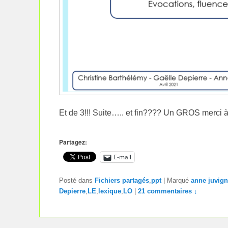
Et de 3!!! Suite….. et fin???? Un GROS merci à 
Partagez:
E-mail
Posté dans
Fichiers partagés
,
ppt
|
Marqué
anne juvig
Depierre
,
LE
,
lexique
,
LO
|
21 commentaires ↓