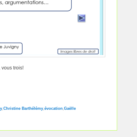
vous trois!
ny
,
Christine Barthélémy
,
évocation
,
Gaëlle