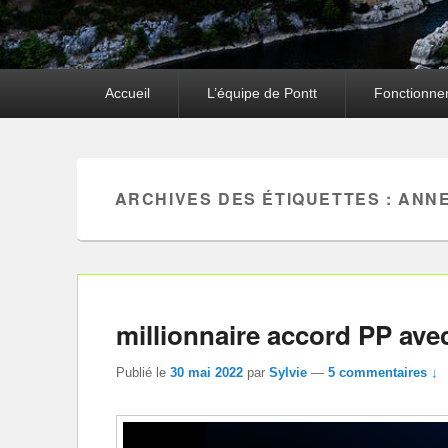
Premier
Accueil
L’équipe de Pontt
Fonctionne
menu
ARCHIVES DES ÉTIQUETTES :
ANNE
millionnaire accord PP avec 
Publié le
30 mai 2022
par
Sylvie
—
5 commentaires ↓