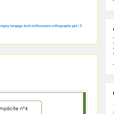
uvigny
,
langage écrit
,
millionnaire
,
orthographe
,
ppt
|
5