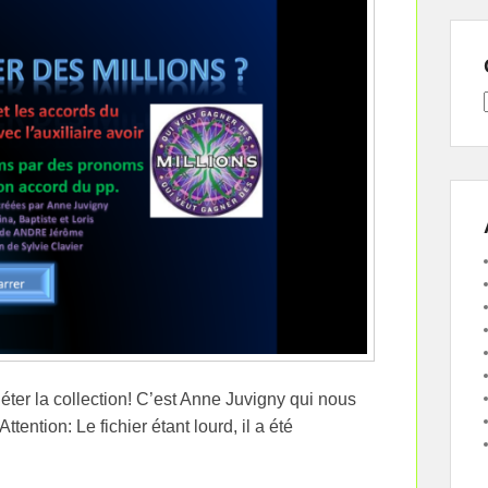
éter la collection! C’est Anne Juvigny qui nous
ttention: Le fichier étant lourd, il a été