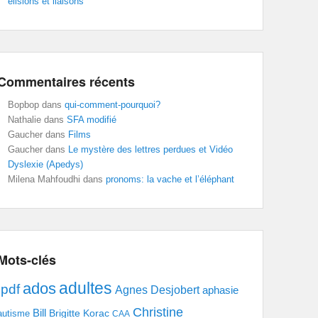
élisions et liaisons
Commentaires récents
Bopbop
dans
qui-comment-pourquoi?
Nathalie
dans
SFA modifié
Gaucher
dans
Films
Gaucher
dans
Le mystère des lettres perdues et Vidéo
Dyslexie (Apedys)
Milena Mahfoudhi
dans
pronoms: la vache et l’éléphant
Mots-clés
adultes
ados
.pdf
Agnes Desjobert
aphasie
Christine
Bill
Brigitte Korac
autisme
CAA