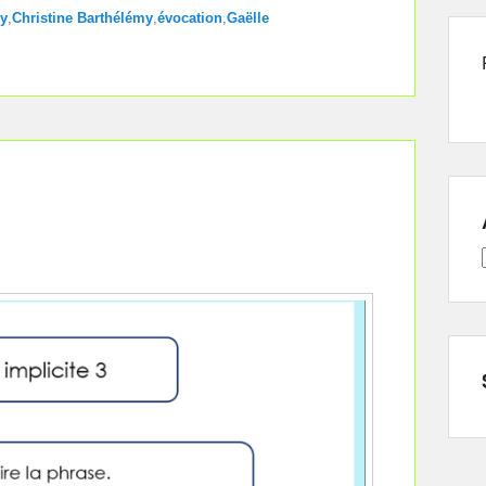
ny
,
Christine Barthélémy
,
évocation
,
Gaëlle