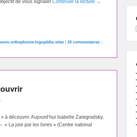
objectif de vous signaler
Continuer la lecture →
honie
,
orthophonie-logopédie
,
sites
|
10 commentaires ↓
couvrir
↓
re » à découvrir. Aujourd’hui Isabelle Zaregradsky,
 « La joie par les livres » (Centre national