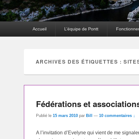
Premier
Accueil
L’équipe de Pontt
Fonctionne
menu
ARCHIVES DES ÉTIQUETTES :
SITE
Fédérations et association
Publié le
15 mars 2010
par
Bill
—
10 commentaires ↓
A l’invitation d’Evelyne qui vient de me signale