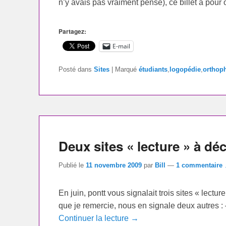
n’y avais pas vraiment pensé), ce billet a pour 
Partagez:
E-mail
Posté dans
Sites
|
Marqué
étudiants
,
logopédie
,
orthop
Deux sites « lecture » à dé
Publié le
11 novembre 2009
par
Bill
—
1 commentaire 
En juin, pontt vous signalait trois sites « lectu
que je remercie, nous en signale deux autres : –
Continuer la lecture →