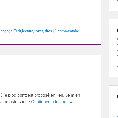
Langage Ecrit
,
lecture
,
livres
,
sites
|
1 commentaire ↓
 où le blog pontt est proposé en lien. Je m’en
« webmasters » de
Continuer la lecture →