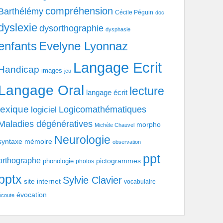
compréhension
Barthélémy
Cécile Péguin
doc
dyslexie
dysorthographie
dysphasie
enfants
Evelyne Lyonnaz
Langage Ecrit
Handicap
images
jeu
Langage Oral
lecture
langage écrit
lexique
Logicomathématiques
logiciel
Maladies dégénératives
morpho
Michèle Chauvel
Neurologie
syntaxe
mémoire
observation
ppt
orthographe
pictogrammes
phonologie
photos
pptx
Sylvie Clavier
site internet
vocabulaire
évocation
écoute