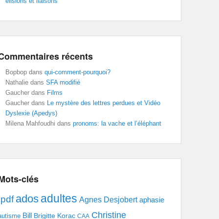
élisions et liaisons
Commentaires récents
Bopbop
dans
qui-comment-pourquoi?
Nathalie
dans
SFA modifié
Gaucher
dans
Films
Gaucher
dans
Le mystère des lettres perdues et Vidéo
Dyslexie (Apedys)
Milena Mahfoudhi
dans
pronoms: la vache et l’éléphant
Mots-clés
adultes
ados
.pdf
Agnes Desjobert
aphasie
Christine
Bill
Brigitte Korac
autisme
CAA