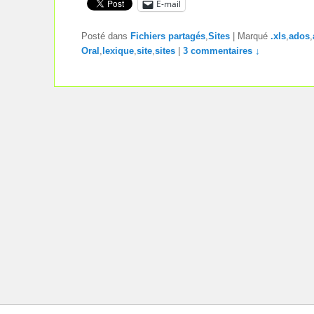
E-mail
Posté dans
Fichiers partagés
,
Sites
|
Marqué
.xls
,
ados
,
Oral
,
lexique
,
site
,
sites
|
3 commentaires ↓