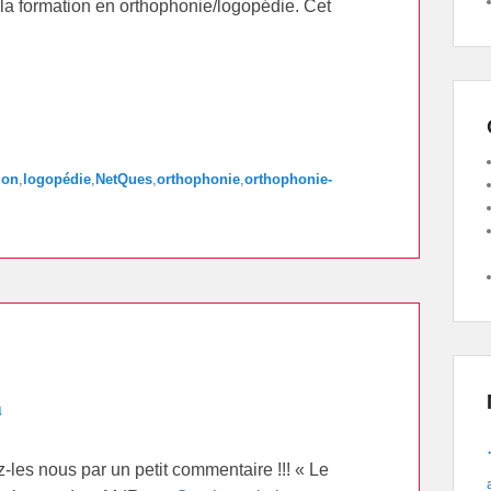
a formation en orthophonie/logopédie. Cet
ion
,
logopédie
,
NetQues
,
orthophonie
,
orthophonie-
↓
-les nous par un petit commentaire !!! « Le