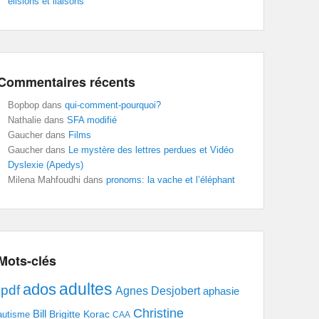
élisions et liaisons
Commentaires récents
Bopbop
dans
qui-comment-pourquoi?
Nathalie
dans
SFA modifié
Gaucher
dans
Films
Gaucher
dans
Le mystère des lettres perdues et Vidéo
Dyslexie (Apedys)
Milena Mahfoudhi
dans
pronoms: la vache et l’éléphant
Mots-clés
adultes
ados
.pdf
Agnes Desjobert
aphasie
Christine
Bill
Brigitte Korac
autisme
CAA