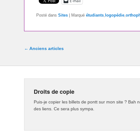
E-mail
Posté dans
Sites
|
Marqué
étudiants
,
logopédie
,
orthop
Navigation dans les articles
←
Anciens articles
Droits de copie
Puis-je copier les billets de pontt sur mon site ? Bah n
des liens. Ce sera plus sympa.