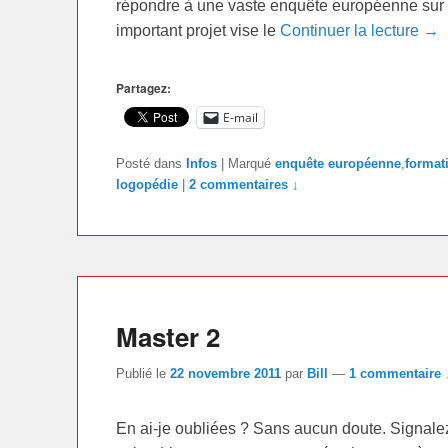
répondre à une vaste enquête européenne sur l
important projet vise le
Continuer la lecture →
Partagez:
E-mail
Posté dans
Infos
|
Marqué
enquête européenne
,
format
logopédie
|
2 commentaires ↓
Master 2
Publié le
22 novembre 2011
par
Bill
—
1 commentaire 
En ai-je oubliées ? Sans aucun doute. Signalez