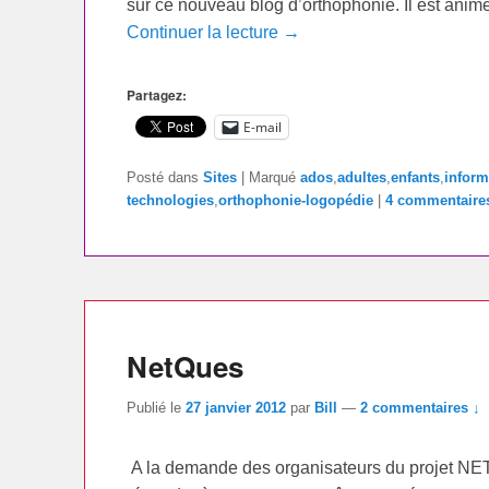
sur ce nouveau blog d’orthophonie. Il est animé 
Continuer la lecture →
Partagez:
E-mail
Posté dans
Sites
|
Marqué
ados
,
adultes
,
enfants
,
inform
technologies
,
orthophonie-logopédie
|
4 commentaire
NetQues
Publié le
27 janvier 2012
par
Bill
—
2 commentaires ↓
A la demande des organisateurs du projet NETQ