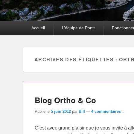
Premier
Accueil
L’équipe de Pontt
Fonctionne
menu
ARCHIVES DES ÉTIQUETTES :
ORTH
Blog Ortho & Co
Publié le
5 juin 2012
par
Bill
—
4 commentaires ↓
C’est avec grand plaisir que je vous invite à al