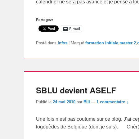
calendrier ne sera pas avancé et je pense à
Partagez:
E-mail
Posté dans
Infos
|
Marqué
formation initiale
,
master 2
,
SBLU devient ASELF
Publié le
24 mai 2010
par
Bill
—
1 commentaire ↓
Une fois n’est pas coutume sur ce blog. J’ai cep
logopèdes de Belgique (dont je suis). Chèr(