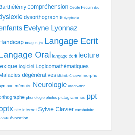
compréhension
Barthélémy
Cécile Péguin
doc
dyslexie
dysorthographie
dysphasie
enfants
Evelyne Lyonnaz
Langage Ecrit
Handicap
images
jeu
Langage Oral
lecture
langage écrit
lexique
Logicomathématiques
logiciel
Maladies dégénératives
morpho
Michèle Chauvel
Neurologie
syntaxe
mémoire
observation
ppt
orthographe
pictogrammes
phonologie
photos
pptx
Sylvie Clavier
site internet
vocabulaire
évocation
écoute