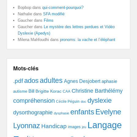
Bopbop
dans
qui-comment-pourquoi?
Nathalie
dans
SFA modifié
Gaucher
dans
Films
Gaucher
dans
Le mystère des lettres perdues et Vidéo
Dyslexie (Apedys)
Milena Mahfoudhi
dans
pronoms: la vache et l’éléphant
Mots-clés
adultes
ados
.pdf
Agnes Desjobert
aphasie
Christine Barthélémy
Bill
Brigitte Korac
autisme
CAA
dyslexie
compréhension
Cécile Péguin
doc
enfants
Evelyne
dysorthographie
dysphasie
Langage
Lyonnaz
Handicap
images
jeu