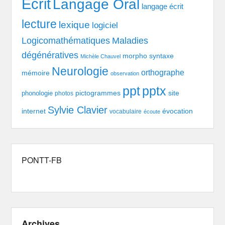
Ecrit
Langage Oral
langage écrit
lecture
lexique
logiciel
Logicomathématiques
Maladies
dégénératives
morpho syntaxe
Michèle Chauvel
Neurologie
orthographe
mémoire
observation
pptx
ppt
pictogrammes
site
phonologie
photos
Sylvie Clavier
évocation
internet
vocabulaire
écoute
PONTT-FB
Archives