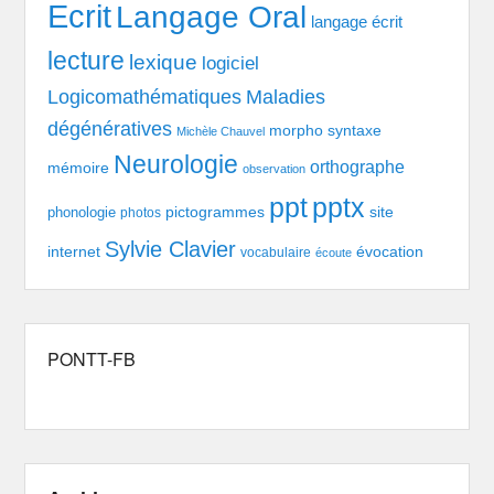
Ecrit
Langage Oral
langage écrit
lecture
lexique
logiciel
Logicomathématiques
Maladies
dégénératives
morpho syntaxe
Michèle Chauvel
Neurologie
orthographe
mémoire
observation
pptx
ppt
pictogrammes
site
phonologie
photos
Sylvie Clavier
évocation
internet
vocabulaire
écoute
PONTT-FB