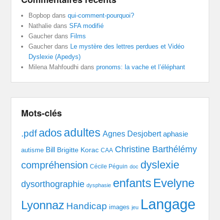
Bopbop
dans
qui-comment-pourquoi?
Nathalie
dans
SFA modifié
Gaucher
dans
Films
Gaucher
dans
Le mystère des lettres perdues et Vidéo
Dyslexie (Apedys)
Milena Mahfoudhi
dans
pronoms: la vache et l’éléphant
Mots-clés
adultes
ados
.pdf
Agnes Desjobert
aphasie
Christine Barthélémy
Bill
Brigitte Korac
autisme
CAA
dyslexie
compréhension
Cécile Péguin
doc
enfants
Evelyne
dysorthographie
dysphasie
Langage
Lyonnaz
Handicap
images
jeu