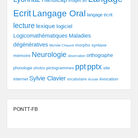
images
jeu
Ecrit
Langage Oral
langage écrit
lecture
lexique
logiciel
Logicomathématiques
Maladies
dégénératives
morpho syntaxe
Michèle Chauvel
Neurologie
orthographe
mémoire
observation
pptx
ppt
pictogrammes
site
phonologie
photos
Sylvie Clavier
évocation
internet
vocabulaire
écoute
PONTT-FB