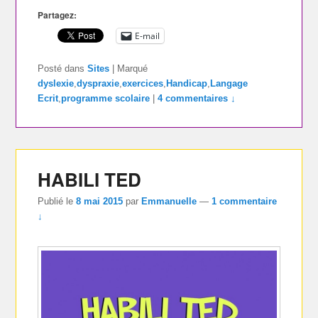
Partagez:
E-mail
Posté dans
Sites
|
Marqué
dyslexie
,
dyspraxie
,
exercices
,
Handicap
,
Langage
Ecrit
,
programme scolaire
|
4 commentaires ↓
HABILI TED
Publié le
8 mai 2015
par
Emmanuelle
—
1 commentaire
↓