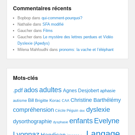
Commentaires récents
Bopbop
dans
qui-comment-pourquoi?
Nathalie
dans
SFA modifié
Gaucher
dans
Films
Gaucher
dans
Le mystère des lettres perdues et Vidéo
Dyslexie (Apedys)
Milena Mahfoudhi
dans
pronoms: la vache et l’éléphant
Mots-clés
adultes
ados
.pdf
Agnes Desjobert
aphasie
Christine Barthélémy
Bill
Brigitte Korac
autisme
CAA
dyslexie
compréhension
Cécile Péguin
doc
enfants
Evelyne
dysorthographie
dysphasie
Langage
Lyonnaz
Handicap