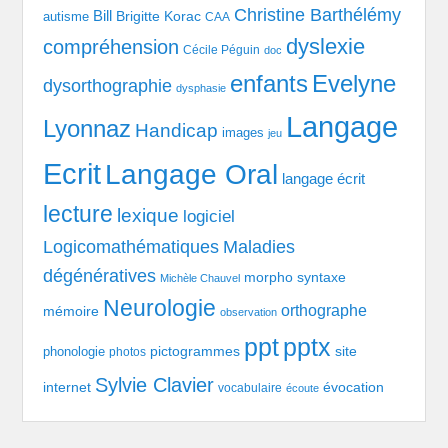
Christine Barthélémy
Bill
Brigitte Korac
autisme
CAA
dyslexie
compréhension
Cécile Péguin
doc
enfants
Evelyne
dysorthographie
dysphasie
Langage
Lyonnaz
Handicap
images
jeu
Ecrit
Langage Oral
langage écrit
lecture
lexique
logiciel
Logicomathématiques
Maladies
dégénératives
morpho syntaxe
Michèle Chauvel
Neurologie
orthographe
mémoire
observation
pptx
ppt
pictogrammes
site
phonologie
photos
Sylvie Clavier
évocation
internet
vocabulaire
écoute