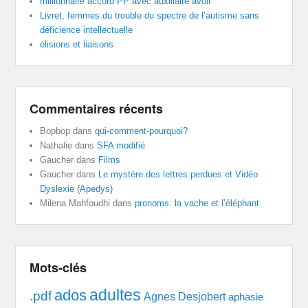
millionnaire accord PP avec auxiliaire avoir
Livret, femmes du trouble du spectre de l’autisme sans
déficience intellectuelle
élisions et liaisons
Commentaires récents
Bopbop
dans
qui-comment-pourquoi?
Nathalie
dans
SFA modifié
Gaucher
dans
Films
Gaucher
dans
Le mystère des lettres perdues et Vidéo
Dyslexie (Apedys)
Milena Mahfoudhi
dans
pronoms: la vache et l’éléphant
Mots-clés
adultes
ados
.pdf
Agnes Desjobert
aphasie