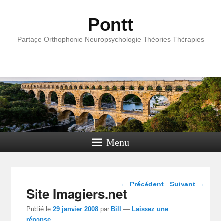
Pontt
Partage Orthophonie Neuropsychologie Théories Thérapies
Menu
Navigation dans les
←
Précédent
Suivant
→
Site Imagiers.net
articles
Publié le
29 janvier 2008
par
Bill
—
Laissez une
réponse