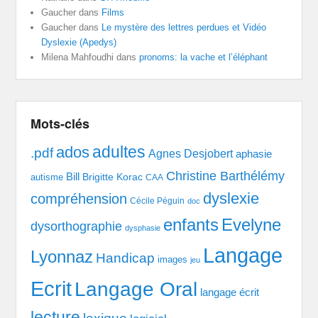
Gaucher
dans
Films
Gaucher
dans
Le mystère des lettres perdues et Vidéo
Dyslexie (Apedys)
Milena Mahfoudhi
dans
pronoms: la vache et l’éléphant
Mots-clés
adultes
ados
.pdf
Agnes Desjobert
aphasie
Christine Barthélémy
Bill
Brigitte Korac
autisme
CAA
dyslexie
compréhension
Cécile Péguin
doc
enfants
Evelyne
dysorthographie
dysphasie
Langage
Lyonnaz
Handicap
images
jeu
Ecrit
Langage Oral
langage écrit
lecture