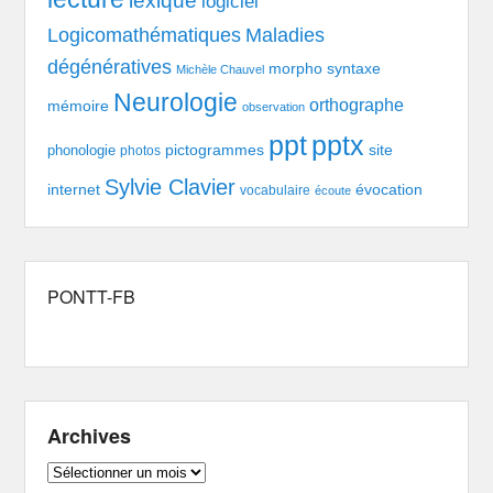
lexique
logiciel
Logicomathématiques
Maladies
dégénératives
morpho syntaxe
Michèle Chauvel
Neurologie
orthographe
mémoire
observation
pptx
ppt
pictogrammes
site
phonologie
photos
Sylvie Clavier
évocation
internet
vocabulaire
écoute
PONTT-FB
Archives
Archives