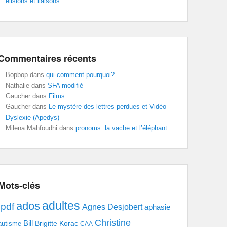
élisions et liaisons
Commentaires récents
Bopbop
dans
qui-comment-pourquoi?
Nathalie
dans
SFA modifié
Gaucher
dans
Films
Gaucher
dans
Le mystère des lettres perdues et Vidéo
Dyslexie (Apedys)
Milena Mahfoudhi
dans
pronoms: la vache et l’éléphant
Mots-clés
adultes
ados
.pdf
Agnes Desjobert
aphasie
Christine
Bill
Brigitte Korac
autisme
CAA