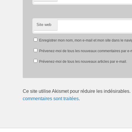
Site web
Enregistrer mon nom, mon e-mail et mon site dans le nav
Prévenez-moi de tous les nouveaux commentaires par e-m
Prévenez-moi de tous les nouveaux articles par e-mail.
Ce site utilise Akismet pour réduire les indésirables.
commentaires sont traitées
.