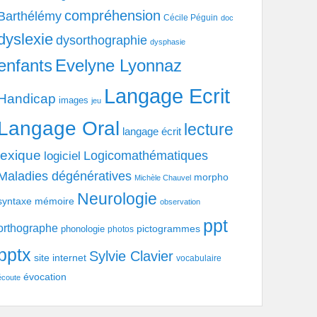
compréhension
Barthélémy
Cécile Péguin
doc
dyslexie
dysorthographie
dysphasie
enfants
Evelyne Lyonnaz
Langage Ecrit
Handicap
images
jeu
Langage Oral
lecture
langage écrit
lexique
Logicomathématiques
logiciel
Maladies dégénératives
morpho
Michèle Chauvel
Neurologie
syntaxe
mémoire
observation
ppt
orthographe
pictogrammes
phonologie
photos
pptx
Sylvie Clavier
site internet
vocabulaire
évocation
écoute