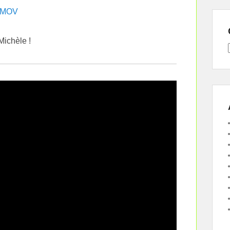
 MOV
Michèle !