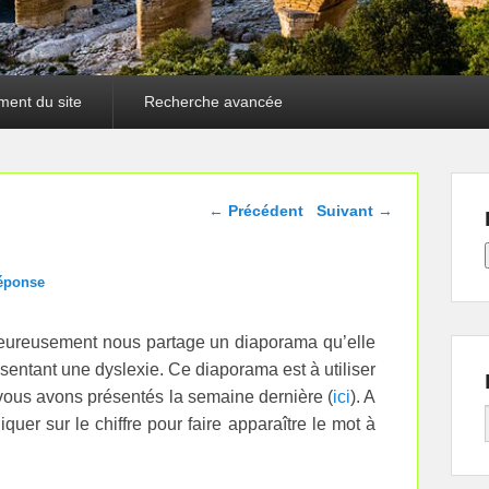
ment du site
Recherche avancée
Navigation dans les
←
Précédent
Suivant
→
articles
réponse
ureusement nous partage un diaporama qu’elle
ésentant une dyslexie. Ce diaporama est à utiliser
vous avons présentés la semaine dernière (
ici
). A
iquer sur le chiffre pour faire apparaître le mot à