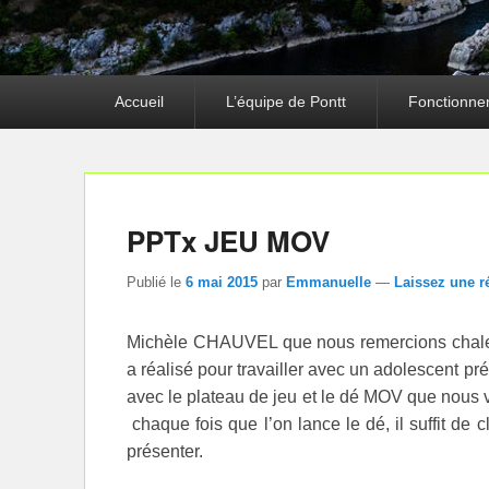
Premier
Accueil
L’équipe de Pontt
Fonctionne
menu
PPTx JEU MOV
Publié le
6 mai 2015
par
Emmanuelle
—
Laissez une 
Michèle CHAUVEL que nous remercions chale
a réalisé pour travailler avec un adolescent pr
avec le plateau de jeu et le dé MOV que nous 
chaque fois que l’on lance le dé, il suffit de cl
présenter.