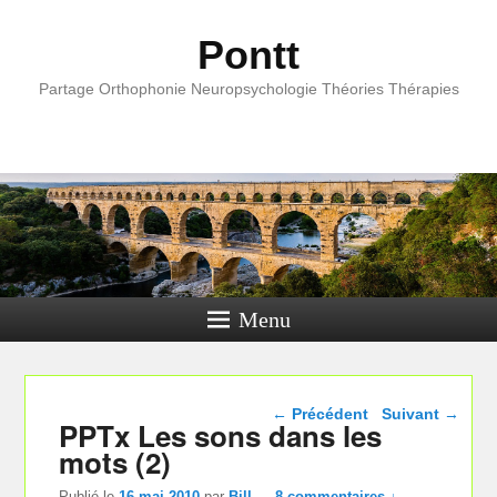
Pontt
Partage Orthophonie Neuropsychologie Théories Thérapies
Menu
Navigation dans les
←
Précédent
Suivant
→
PPTx Les sons dans les
articles
mots (2)
Publié le
16 mai 2010
par
Bill
—
8 commentaires ↓