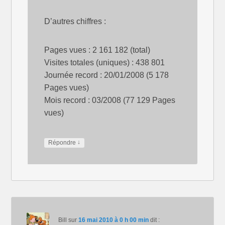
D’autres chiffres :
Pages vues : 2 161 182 (total)
Visites totales (uniques) : 438 801
Journée record : 20/01/2008 (5 178
Pages vues)
Mois record : 03/2008 (77 129 Pages
vues)
↓
Répondre
Bill
sur
16 mai 2010 à 0 h 00 min
dit :