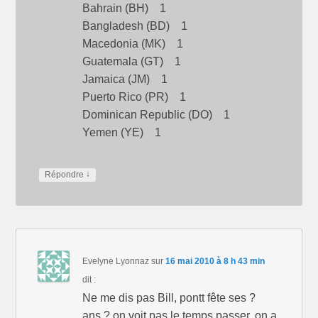
Bahrain (BH) 1
Bangladesh (BD) 1
Macedonia (MK) 1
Guatemala (GT) 1
Jamaica (JM) 1
Puerto Rico (PR) 1
Dominican Republic (DO) 1
Yemen (YE) 1
↓
Répondre
Evelyne Lyonnaz
sur
16 mai 2010 à 8 h 43 min
dit :
Ne me dis pas Bill, pontt fête ses ?
ans ? on voit pas le temps passer, on a