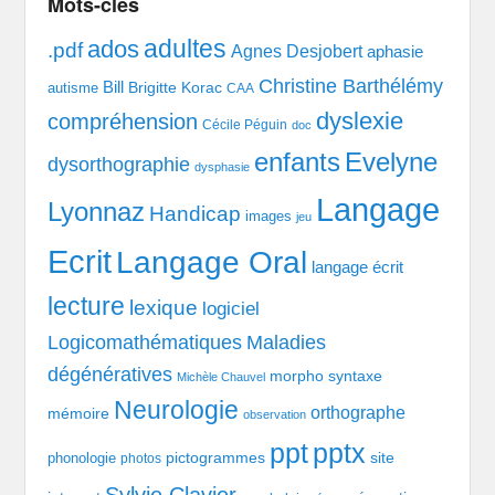
Mots-clés
adultes
ados
.pdf
Agnes Desjobert
aphasie
Christine Barthélémy
Bill
Brigitte Korac
autisme
CAA
dyslexie
compréhension
Cécile Péguin
doc
enfants
Evelyne
dysorthographie
dysphasie
Langage
Lyonnaz
Handicap
images
jeu
Ecrit
Langage Oral
langage écrit
lecture
lexique
logiciel
Logicomathématiques
Maladies
dégénératives
morpho syntaxe
Michèle Chauvel
Neurologie
orthographe
mémoire
observation
pptx
ppt
pictogrammes
site
phonologie
photos
Sylvie Clavier