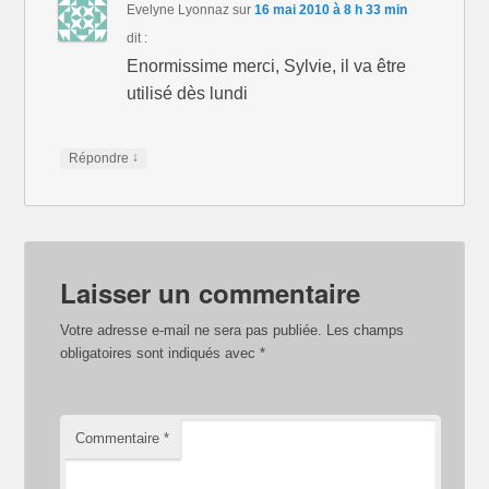
Evelyne Lyonnaz
sur
16 mai 2010 à 8 h 33 min
dit :
Enormissime merci, Sylvie, il va être
utilisé dès lundi
↓
Répondre
Laisser un commentaire
Votre adresse e-mail ne sera pas publiée.
Les champs
obligatoires sont indiqués avec
*
Commentaire
*