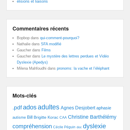
élisions et liaisons
Commentaires récents
Bopbop
dans
qui-comment-pourquoi?
Nathalie
dans
SFA modifié
Gaucher
dans
Films
Gaucher
dans
Le mystère des lettres perdues et Vidéo
Dyslexie (Apedys)
Milena Mahfoudhi
dans
pronoms: la vache et l’éléphant
Mots-clés
adultes
ados
.pdf
Agnes Desjobert
aphasie
Christine Barthélémy
Bill
Brigitte Korac
autisme
CAA
dyslexie
compréhension
Cécile Péguin
doc