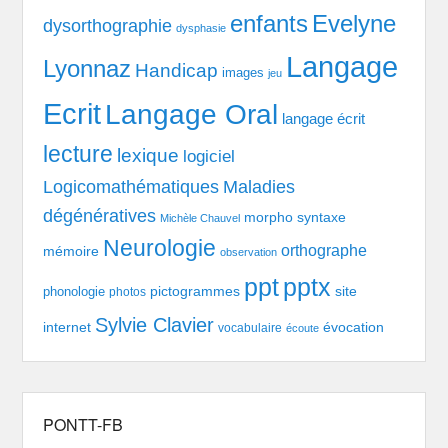
enfants
Evelyne
dysorthographie
dysphasie
Langage
Lyonnaz
Handicap
images
jeu
Ecrit
Langage Oral
langage écrit
lecture
lexique
logiciel
Logicomathématiques
Maladies
dégénératives
morpho syntaxe
Michèle Chauvel
Neurologie
orthographe
mémoire
observation
pptx
ppt
pictogrammes
site
phonologie
photos
Sylvie Clavier
évocation
internet
vocabulaire
écoute
PONTT-FB