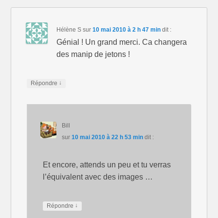
Hélène S
sur
10 mai 2010 à 2 h 47 min
dit :
Génial ! Un grand merci. Ca changera
des manip de jetons !
↓
Répondre
Bill
sur
10 mai 2010 à 22 h 53 min
dit :
Et encore, attends un peu et tu verras
l’équivalent avec des images …
↓
Répondre