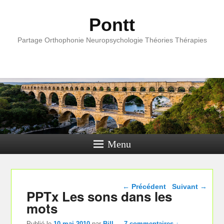
Pontt
Partage Orthophonie Neuropsychologie Théories Thérapies
Menu
Navigation dans les
←
Précédent
Suivant
→
PPTx Les sons dans les
articles
mots
Publié le
10 mai 2010
par
Bill
—
7 commentaires ↓