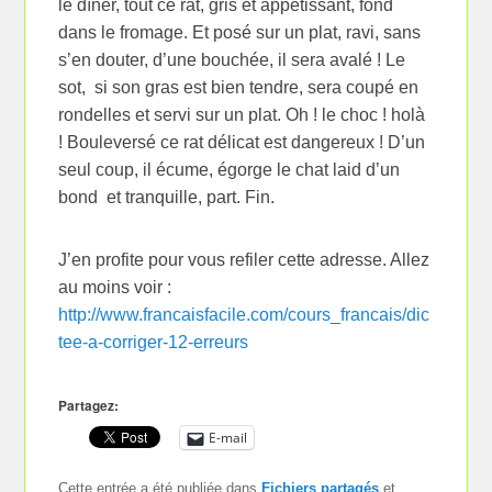
le dîner, tout ce rat, gris et appétissant, fond
dans le fromage. Et posé sur un plat, ravi, sans
s’en douter, d’une bouchée, il sera avalé ! Le
sot, si son gras est bien tendre, sera coupé en
rondelles et servi sur un plat. Oh ! le choc ! holà
! Bouleversé ce rat délicat est dangereux ! D’un
seul coup, il écume, égorge le chat laid d’un
bond et tranquille, part. Fin.
J’en profite pour vous refiler cette adresse. Allez
au moins voir :
http://www.francaisfacile.com/cours_francais/dic
tee-a-corriger-12-erreurs
Partagez:
E-mail
Cette entrée a été publiée dans
Fichiers partagés
et