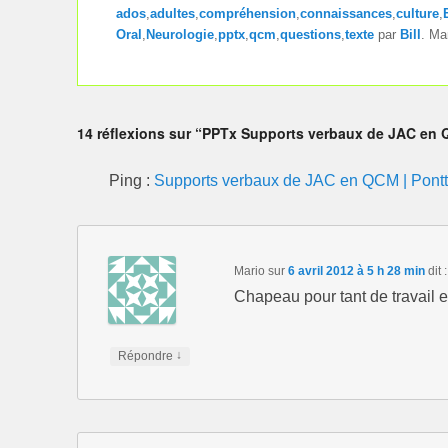
ados
,
adultes
,
compréhension
,
connaissances
,
culture
,
Oral
,
Neurologie
,
pptx
,
qcm
,
questions
,
texte
par
Bill
. Ma
14 réflexions sur “PPTx Supports verbaux de JAC en Q
Ping :
Supports verbaux de JAC en QCM | Pontt
Mario
sur
6 avril 2012 à 5 h 28 min
dit :
Chapeau pour tant de travail et 
↓
Répondre