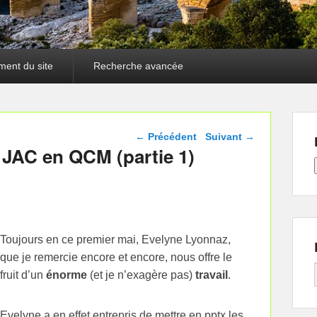
ment du site
Recherche avancée
Navigation dans les
←
Précédent
Suivant
→
articles
JAC en QCM (partie 1)
Toujours en ce premier mai, Evelyne Lyonnaz,
que je remercie encore et encore, nous offre le
fruit d’un
énorme
(et je n’exagère pas)
travail
.
Evelyne a en effet entrepris de mettre en pptx les