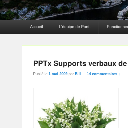
Premier
Accueil
L’équipe de Pontt
Fonctionne
menu
PPTx Supports verbaux de 
Publié le
1 mai 2009
par
Bill
—
14 commentaires ↓