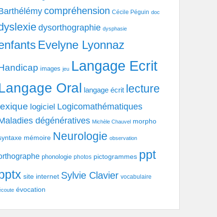
compréhension
Barthélémy
Cécile Péguin
doc
dyslexie
dysorthographie
dysphasie
enfants
Evelyne Lyonnaz
Langage Ecrit
Handicap
images
jeu
Langage Oral
lecture
langage écrit
lexique
Logicomathématiques
logiciel
Maladies dégénératives
morpho
Michèle Chauvel
Neurologie
syntaxe
mémoire
observation
ppt
orthographe
pictogrammes
phonologie
photos
pptx
Sylvie Clavier
site internet
vocabulaire
évocation
écoute