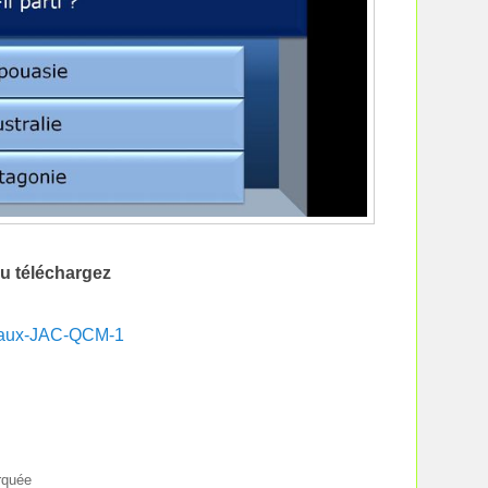
u téléchargez
baux-JAC-QCM-1
rquée