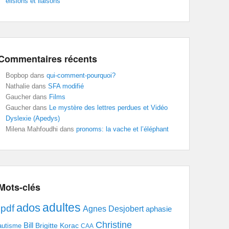
élisions et liaisons
Commentaires récents
Bopbop
dans
qui-comment-pourquoi?
Nathalie
dans
SFA modifié
Gaucher
dans
Films
Gaucher
dans
Le mystère des lettres perdues et Vidéo
Dyslexie (Apedys)
Milena Mahfoudhi
dans
pronoms: la vache et l’éléphant
Mots-clés
adultes
ados
.pdf
Agnes Desjobert
aphasie
Christine
Bill
Brigitte Korac
autisme
CAA