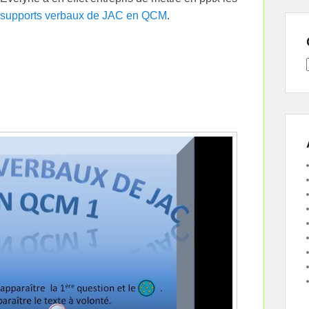
supports verbaux de JAC en QCM
.