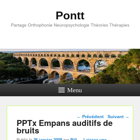
Pontt
Partage Orthophonie Neuropsychologie Théories Thérapies
Menu
Navigation dans les
←
Précédent
Suivant
→
PPTx Empans auditifs de
articles
bruits
Publié le
26 janvier 2008
par
Bill
—
Laissez une