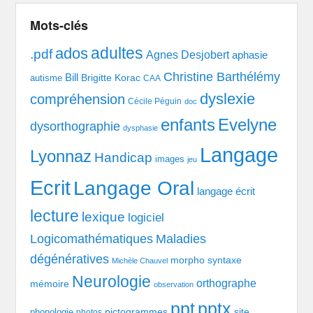
Mots-clés
adultes
ados
.pdf
Agnes Desjobert
aphasie
Christine Barthélémy
Bill
Brigitte Korac
autisme
CAA
dyslexie
compréhension
Cécile Péguin
doc
enfants
Evelyne
dysorthographie
dysphasie
Langage
Lyonnaz
Handicap
images
jeu
Ecrit
Langage Oral
langage écrit
lecture
lexique
logiciel
Logicomathématiques
Maladies
dégénératives
morpho syntaxe
Michèle Chauvel
Neurologie
orthographe
mémoire
observation
pptx
ppt
pictogrammes
site
phonologie
photos