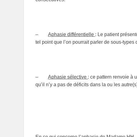
–
Aphasie différentielle
: Le patient présent
tel point que l’on pourrait parler de sous-types
–
Aphasie sélective
: ce pattern renvoie à 
qu’il n’y a pas de déficits dans la ou les autre(s
En ce qui concerne l’aphasie de Madame HH., el