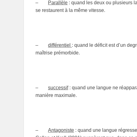
–
Parallèle
: quand les deux ou plusieurs la
se restaurent à la même vitesse.
–
différentiel
: quand le déficit est d’un deg
maîtrise prémorbide.
–
successif
: quand une langue ne réappara
manière maximale.
–
Antagoniste
: quand une langue régresse 