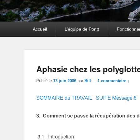
Premier
Accueil
L’équipe de Pontt
Fonctionne
menu
Aphasie chez les polyglott
Publié le
13 juin 2006
par
Bill
—
1 commentaire ↓
SOMMAIRE du TRAVAIL
SUITE Message 8
3.
Comment se passe la récupération des d
3.1. Introduction