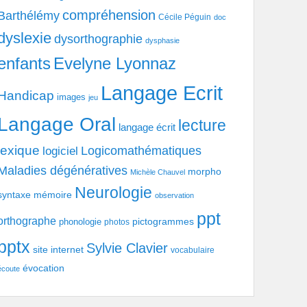
compréhension
Barthélémy
Cécile Péguin
doc
dyslexie
dysorthographie
dysphasie
enfants
Evelyne Lyonnaz
Langage Ecrit
Handicap
images
jeu
Langage Oral
lecture
langage écrit
lexique
Logicomathématiques
logiciel
Maladies dégénératives
morpho
Michèle Chauvel
Neurologie
syntaxe
mémoire
observation
ppt
orthographe
pictogrammes
phonologie
photos
pptx
Sylvie Clavier
site internet
vocabulaire
évocation
écoute