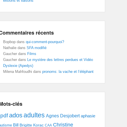
élisions et liaisons
Commentaires récents
Bopbop
dans
qui-comment-pourquoi?
Nathalie
dans
SFA modifié
Gaucher
dans
Films
Gaucher
dans
Le mystère des lettres perdues et Vidéo
Dyslexie (Apedys)
Milena Mahfoudhi
dans
pronoms: la vache et l’éléphant
Mots-clés
adultes
ados
.pdf
Agnes Desjobert
aphasie
Christine
Bill
Brigitte Korac
autisme
CAA