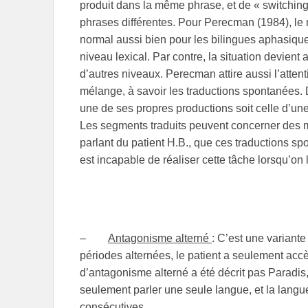
produit dans la même phrase, et de « switching
phrases différentes. Pour Perecman (1984), l
normal aussi bien pour les bilingues aphasiqu
niveau lexical. Par contre, la situation devien
d’autres niveaux. Perecman attire aussi l’attenti
mélange, à savoir les traductions spontanées. D
une de ses propres productions soit celle d’
Les segments traduits peuvent concerner des m
parlant du patient H.B., que ces traductions sp
est incapable de réaliser cette tâche lorsqu’on 
–
Antagonisme alterné
: C’est une variant
périodes alternées, le patient a seulement acc
d’antagonisme alterné a été décrit pas Paradis,
seulement parler une seule langue, et la langu
consécutives.