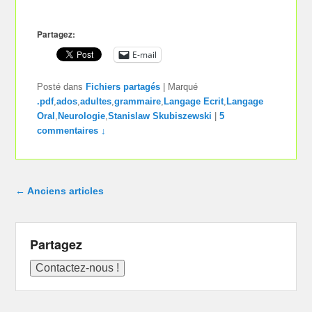
Partagez:
E-mail
Posté dans
Fichiers partagés
|
Marqué
.pdf
,
ados
,
adultes
,
grammaire
,
Langage Ecrit
,
Langage
Oral
,
Neurologie
,
Stanislaw Skubiszewski
|
5
commentaires ↓
Navigation dans les articles
←
Anciens articles
Partagez