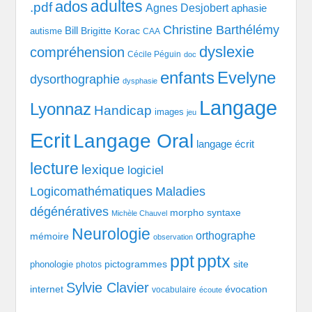
adultes
ados
.pdf
Agnes Desjobert
aphasie
Christine Barthélémy
Bill
Brigitte Korac
autisme
CAA
dyslexie
compréhension
Cécile Péguin
doc
enfants
Evelyne
dysorthographie
dysphasie
Langage
Lyonnaz
Handicap
images
jeu
Ecrit
Langage Oral
langage écrit
lecture
lexique
logiciel
Logicomathématiques
Maladies
dégénératives
morpho syntaxe
Michèle Chauvel
Neurologie
orthographe
mémoire
observation
pptx
ppt
pictogrammes
site
phonologie
photos
Sylvie Clavier
évocation
internet
vocabulaire
écoute