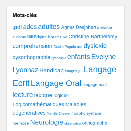
Mots-clés
adultes
ados
.pdf
Agnes Desjobert
aphasie
Christine Barthélémy
Bill
Brigitte Korac
autisme
CAA
dyslexie
compréhension
Cécile Péguin
doc
enfants
Evelyne
dysorthographie
dysphasie
Langage
Lyonnaz
Handicap
images
jeu
Ecrit
Langage Oral
langage écrit
lecture
lexique
logiciel
Logicomathématiques
Maladies
dégénératives
morpho syntaxe
Michèle Chauvel
Neurologie
orthographe
mémoire
observation