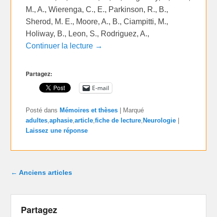
M., A., Wierenga, C., E., Parkinson, R., B.,
Sherod, M. E., Moore, A., B., Ciampitti, M.,
Holiway, B., Leon, S., Rodriguez, A.,
Continuer la lecture →
Partagez:
E-mail
Posté dans
Mémoires et thèses
|
Marqué
adultes
,
aphasie
,
article
,
fiche de lecture
,
Neurologie
|
Laissez une réponse
Navigation dans les articles
←
Anciens articles
Partagez