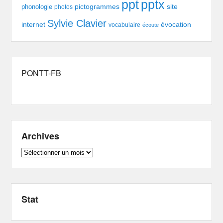
pptx
ppt
pictogrammes
site
phonologie
photos
Sylvie Clavier
évocation
internet
vocabulaire
écoute
PONTT-FB
Archives
Archives
Stat