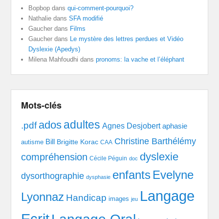
Bopbop
dans
qui-comment-pourquoi?
Nathalie
dans
SFA modifié
Gaucher
dans
Films
Gaucher
dans
Le mystère des lettres perdues et Vidéo
Dyslexie (Apedys)
Milena Mahfoudhi
dans
pronoms: la vache et l’éléphant
Mots-clés
adultes
ados
.pdf
Agnes Desjobert
aphasie
Christine Barthélémy
Bill
Brigitte Korac
autisme
CAA
dyslexie
compréhension
Cécile Péguin
doc
enfants
Evelyne
dysorthographie
dysphasie
Langage
Lyonnaz
Handicap
images
jeu
Ecrit