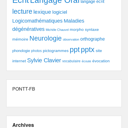
Langage Oral
langage écrit
lecture
lexique
logiciel
Logicomathématiques
Maladies
dégénératives
morpho syntaxe
Michèle Chauvel
Neurologie
orthographe
mémoire
observation
pptx
ppt
pictogrammes
site
phonologie
photos
Sylvie Clavier
évocation
internet
vocabulaire
écoute
PONTT-FB
Archives