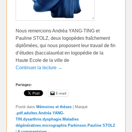
Nous remercions Andréa YANG-TING et
Pauline STOLZ, deux logopèdes fraîchement
diplômées, qui nous proposent leur travail de fin
d’études (baccalauréat en logopédie de la
Haute Ecole de la ville de
Continuer la lecture →
Partagez:
E-mail
Posté dans
Mémoires et thèses
|
Marqué
.pdf
,
adultes
,
Andréa YANG-
TIN
,
dysarthrie
,
dysphagie
,
Maladies
dégénératives
,
micrographie
,
Parkinson
,
Pauline STOLZ
|
4 commentaires ↓