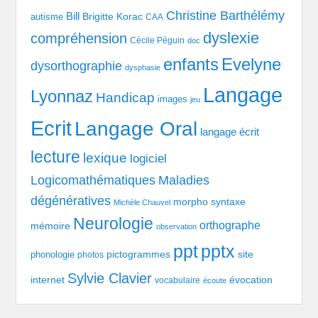
Christine Barthélémy
Bill
Brigitte Korac
autisme
CAA
dyslexie
compréhension
Cécile Péguin
doc
enfants
Evelyne
dysorthographie
dysphasie
Langage
Lyonnaz
Handicap
images
jeu
Ecrit
Langage Oral
langage écrit
lecture
lexique
logiciel
Logicomathématiques
Maladies
dégénératives
morpho syntaxe
Michèle Chauvel
Neurologie
orthographe
mémoire
observation
pptx
ppt
pictogrammes
site
phonologie
photos
Sylvie Clavier
évocation
internet
vocabulaire
écoute