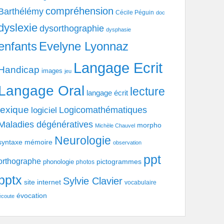
compréhension
Barthélémy
Cécile Péguin
doc
dyslexie
dysorthographie
dysphasie
enfants
Evelyne Lyonnaz
Langage Ecrit
Handicap
images
jeu
Langage Oral
lecture
langage écrit
lexique
Logicomathématiques
logiciel
Maladies dégénératives
morpho
Michèle Chauvel
Neurologie
syntaxe
mémoire
observation
ppt
orthographe
pictogrammes
phonologie
photos
pptx
Sylvie Clavier
site internet
vocabulaire
évocation
écoute