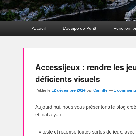
Premier
Accueil
L’équipe de Pontt
Fonctionne
menu
Accessijeux : rendre les je
déficients visuels
Publié le
12 décembre 2014
par
Camille
—
1 commenta
Aujourd’hui, nous vous présentons le blog cré
et malvoyant.
Il y teste et recense toutes sortes de jeux, ave