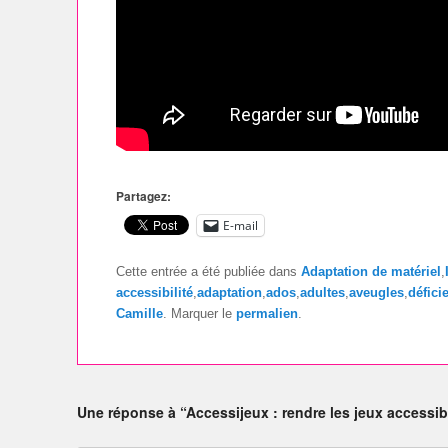
Partagez:
E-mail
Cette entrée a été publiée dans
Adaptation de matériel
,
accessibilité
,
adaptation
,
ados
,
adultes
,
aveugles
,
défici
Camille
. Marquer le
permalien
.
Une réponse à “Accessijeux : rendre les jeux accessib