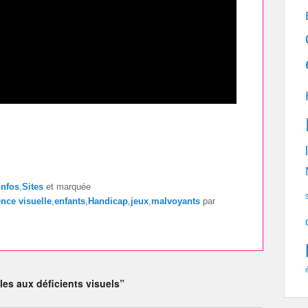
Infos
,
Sites
et marquée
ence visuelle
,
enfants
,
Handicap
,
jeux
,
malvoyants
par
les aux déficients visuels”