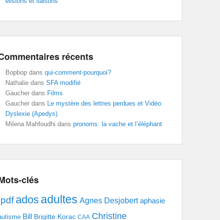
élisions et liaisons
Commentaires récents
Bopbop
dans
qui-comment-pourquoi?
Nathalie
dans
SFA modifié
Gaucher
dans
Films
Gaucher
dans
Le mystère des lettres perdues et Vidéo
Dyslexie (Apedys)
Milena Mahfoudhi
dans
pronoms: la vache et l’éléphant
Mots-clés
adultes
ados
.pdf
Agnes Desjobert
aphasie
Christine
Bill
Brigitte Korac
autisme
CAA