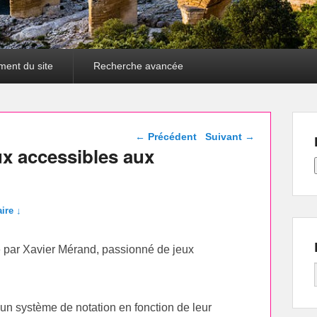
ment du site
Recherche avancée
Navigation dans les
←
Précédent
Suivant
→
articles
ux accessibles aux
ire ↓
é par Xavier Mérand, passionné de jeux
c un système de notation en fonction de leur