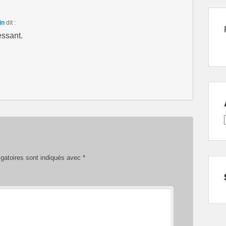
in
dit :
essant.
gatoires sont indiqués avec
*