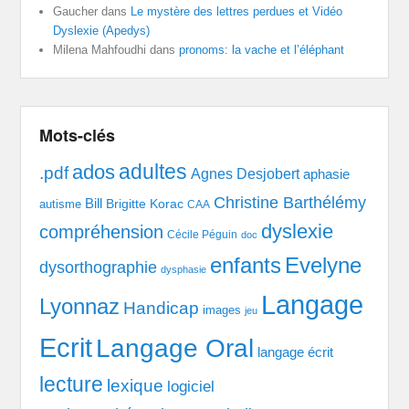
Gaucher
dans
Le mystère des lettres perdues et Vidéo
Dyslexie (Apedys)
Milena Mahfoudhi
dans
pronoms: la vache et l’éléphant
Mots-clés
adultes
ados
.pdf
Agnes Desjobert
aphasie
Christine Barthélémy
Bill
Brigitte Korac
autisme
CAA
dyslexie
compréhension
Cécile Péguin
doc
enfants
Evelyne
dysorthographie
dysphasie
Langage
Lyonnaz
Handicap
images
jeu
Ecrit
Langage Oral
langage écrit
lecture
lexique
logiciel