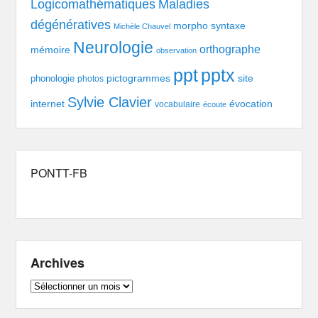
Logicomathématiques
Maladies
dégénératives
morpho syntaxe
Michèle Chauvel
Neurologie
orthographe
mémoire
observation
pptx
ppt
pictogrammes
site
phonologie
photos
Sylvie Clavier
évocation
internet
vocabulaire
écoute
PONTT-FB
Archives
Archives