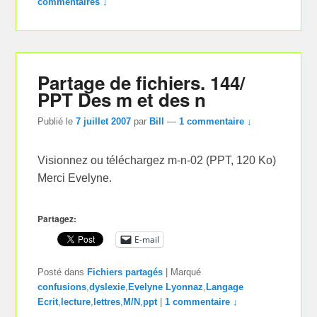
commentaires ↓
Partage de fichiers. 144/
PPT Des m et des n
Publié le
7 juillet 2007
par
Bill
—
1 commentaire ↓
Visionnez ou téléchargez m-n-02 (PPT, 120 Ko)
Merci Evelyne.
Partagez:
E-mail
Posté dans
Fichiers partagés
|
Marqué
confusions
,
dyslexie
,
Evelyne Lyonnaz
,
Langage
Ecrit
,
lecture
,
lettres
,
M/N
,
ppt
|
1 commentaire ↓