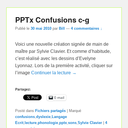
PPTx Confusions c-g
Publié le
30 mai 2010
par
Bill
—
4 commentaires ↓
Voici une nouvelle création signée de main de
maître par Sylvie Clavier. Et comme d’habitude,
c’est réalisé avec les dessins d’Evelyne
Lyonnaz. Lors de la première activité, cliquer sur
l’image
Continuer la lecture →
Partagez:
E-mail
Posté dans
Fichiers partagés
|
Marqué
confusions
,
dyslexie
,
Langage
Ecrit
,
lecture
,
phonologie
,
pptx
,
sons
,
Sylvie Clavier
|
4