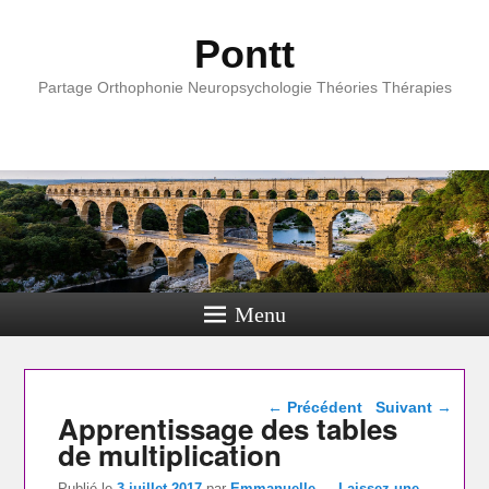
Pontt
Partage Orthophonie Neuropsychologie Théories Thérapies
Menu
Navigation dans les
←
Précédent
Suivant
→
Apprentissage des tables
articles
de multiplication
Publié le
3 juillet 2017
par
Emmanuelle
—
Laissez une