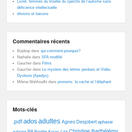
Livret, femmes du trouble du spectre de l’autisme sans
déficience intellectuelle
élisions et liaisons
Commentaires récents
Bopbop
dans
qui-comment-pourquoi?
Nathalie
dans
SFA modifié
Gaucher
dans
Films
Gaucher
dans
Le mystère des lettres perdues et Vidéo
Dyslexie (Apedys)
Milena Mahfoudhi
dans
pronoms: la vache et l’éléphant
Mots-clés
adultes
ados
.pdf
Agnes Desjobert
aphasie
Christine Barthélémy
Bill
Brigitte Korac
autisme
CAA