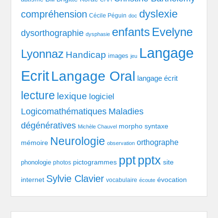
dyslexie
compréhension
Cécile Péguin
doc
enfants
Evelyne
dysorthographie
dysphasie
Langage
Lyonnaz
Handicap
images
jeu
Ecrit
Langage Oral
langage écrit
lecture
lexique
logiciel
Logicomathématiques
Maladies
dégénératives
morpho syntaxe
Michèle Chauvel
Neurologie
orthographe
mémoire
observation
pptx
ppt
pictogrammes
site
phonologie
photos
Sylvie Clavier
évocation
internet
vocabulaire
écoute