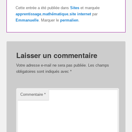
Cette entrée a été publiée dans
Sites
et marquée
apprentissage
,
mathématique
,
site internet
par
Emmanuelle
. Marquer le
permalien
.
Laisser un commentaire
Votre adresse e-mail ne sera pas publiée.
Les champs
obligatoires sont indiqués avec
*
Commentaire
*