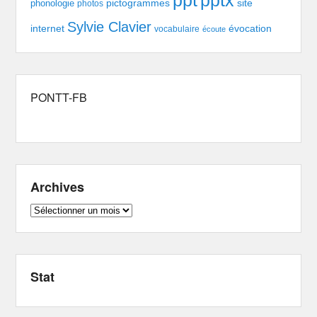
pptx
ppt
pictogrammes
site
phonologie
photos
Sylvie Clavier
évocation
internet
vocabulaire
écoute
PONTT-FB
Archives
Archives
Stat