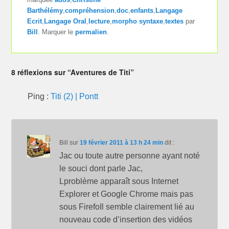
Barthélémy
,
compréhension
,
doc
,
enfants
,
Langage
Ecrit
,
Langage Oral
,
lecture
,
morpho syntaxe
,
textes
par
Bill
. Marquer le
permalien
.
8 réflexions sur “Aventures de Titi”
Ping :
Titi (2) | Pontt
Bill
sur
19 février 2011 à 13 h 24 min
dit :
Jac ou toute autre personne ayant noté
le souci dont parle Jac,
Lproblème apparaît sous Internet
Explorer et Google Chrome mais pas
sous FirefoIl semble clairement lié au
nouveau code d’insertion des vidéos