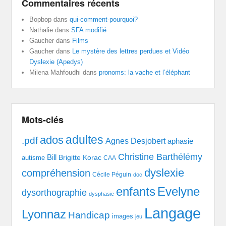
Commentaires récents
Bopbop
dans
qui-comment-pourquoi?
Nathalie
dans
SFA modifié
Gaucher
dans
Films
Gaucher
dans
Le mystère des lettres perdues et Vidéo
Dyslexie (Apedys)
Milena Mahfoudhi
dans
pronoms: la vache et l’éléphant
Mots-clés
adultes
ados
.pdf
Agnes Desjobert
aphasie
Christine Barthélémy
Bill
Brigitte Korac
autisme
CAA
dyslexie
compréhension
Cécile Péguin
doc
enfants
Evelyne
dysorthographie
dysphasie
Langage
Lyonnaz
Handicap
images
jeu