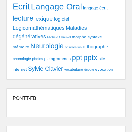
Ecrit
Langage Oral
langage écrit
lecture
lexique
logiciel
Logicomathématiques
Maladies
dégénératives
morpho syntaxe
Michèle Chauvel
Neurologie
orthographe
mémoire
observation
pptx
ppt
pictogrammes
site
phonologie
photos
Sylvie Clavier
évocation
internet
vocabulaire
écoute
PONTT-FB