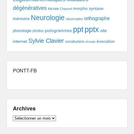
dégénératives
morpho syntaxe
Michèle Chauvel
Neurologie
orthographe
mémoire
observation
pptx
ppt
pictogrammes
site
phonologie
photos
Sylvie Clavier
évocation
internet
vocabulaire
écoute
PONTT-FB
Archives
Archives