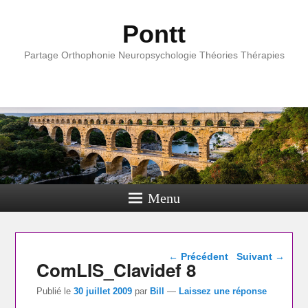
Pontt
Partage Orthophonie Neuropsychologie Théories Thérapies
Menu
Navigation dans les
←
Précédent
Suivant
→
ComLIS_Clavidef 8
articles
Publié le
30 juillet 2009
par
Bill
—
Laissez une réponse