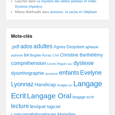
Gaucher
dans
Le mystère des lettres perdues et Vidéo
Dyslexie (Apedys)
Milena Mahfoudhi
dans
pronoms: la vache et l’éléphant
Mots-clés
adultes
ados
.pdf
Agnes Desjobert
aphasie
Christine Barthélémy
Bill
Brigitte Korac
autisme
CAA
dyslexie
compréhension
Cécile Péguin
doc
enfants
Evelyne
dysorthographie
dysphasie
Langage
Lyonnaz
Handicap
images
jeu
Ecrit
Langage Oral
langage écrit
lecture
lexique
logiciel
Logicomathématiques
Maladies