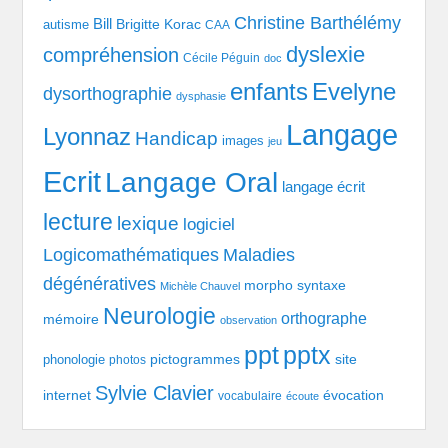
Christine Barthélémy
Bill
Brigitte Korac
autisme
CAA
dyslexie
compréhension
Cécile Péguin
doc
enfants
Evelyne
dysorthographie
dysphasie
Langage
Lyonnaz
Handicap
images
jeu
Ecrit
Langage Oral
langage écrit
lecture
lexique
logiciel
Logicomathématiques
Maladies
dégénératives
morpho syntaxe
Michèle Chauvel
Neurologie
orthographe
mémoire
observation
pptx
ppt
pictogrammes
site
phonologie
photos
Sylvie Clavier
évocation
internet
vocabulaire
écoute