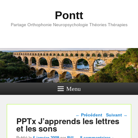
Pontt
Partage Orthophonie Neuropsychologie Théories Thérapies
Menu
Navigation dans les
←
Précédent
Suivant
→
PPTx J’apprends les lettres
articles
et les sons
Publié le
6 janvier 2009
par
Bill
—
8 commentaires ↓