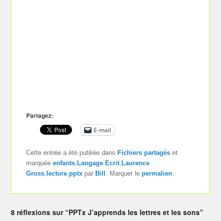
Partagez:
E-mail
Cette entrée a été publiée dans
Fichiers partagés
et
marquée
enfants
,
Langage Ecrit
,
Laurence
Gross
,
lecture
,
pptx
par
Bill
. Marquer le
permalien
.
8 réflexions sur “PPTx J’apprends les lettres et les sons”