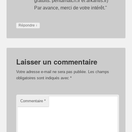
gratuits: pentamatch.fr et arkantis.fr)
Par avance, merci de votre intérêt."
↓
Répondre
Laisser un commentaire
Votre adresse e-mail ne sera pas publiée.
Les champs
obligatoires sont indiqués avec
*
Commentaire
*