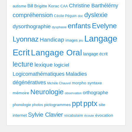
Christine Barthélémy
Bill
Brigitte Korac
autisme
CAA
dyslexie
compréhension
Cécile Péguin
doc
enfants
Evelyne
dysorthographie
dysphasie
Langage
Lyonnaz
Handicap
images
jeu
Ecrit
Langage Oral
langage écrit
lecture
lexique
logiciel
Logicomathématiques
Maladies
dégénératives
morpho syntaxe
Michèle Chauvel
Neurologie
orthographe
mémoire
observation
pptx
ppt
pictogrammes
site
phonologie
photos
Sylvie Clavier
évocation
internet
vocabulaire
écoute