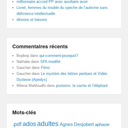
millionnaire accord PP avec auxiliaire avoir
Livret, femmes du trouble du spectre de l’autisme sans
déficience intellectuelle
élisions et liaisons
Commentaires récents
Bopbop
dans
qui-comment-pourquoi?
Nathalie
dans
SFA modifié
Gaucher
dans
Films
Gaucher
dans
Le mystère des lettres perdues et Vidéo
Dyslexie (Apedys)
Milena Mahfoudhi
dans
pronoms: la vache et l’éléphant
Mots-clés
adultes
ados
.pdf
Agnes Desjobert
aphasie