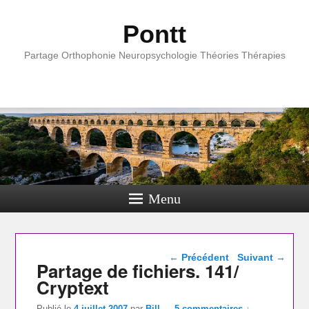
Pontt
Partage Orthophonie Neuropsychologie Théories Thérapies
Menu
Navigation dans les
←
Précédent
Suivant
→
Partage de fichiers. 141/
articles
Cryptext
Publié le
4 juillet 2007
par
Bill
—
5 commentaires ↓