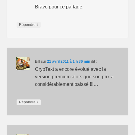
Bravo pour ce partage.
↓
Répondre
Bill
sur
21 avril 2011 à 1 h 36 min
dit :
CrypText a encore évolué avec la
version premium alors que son prix a
considérablement baissé !!!…
↓
Répondre