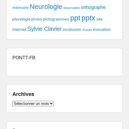
Neurologie
orthographe
mémoire
observation
pptx
ppt
pictogrammes
site
phonologie
photos
Sylvie Clavier
évocation
internet
vocabulaire
écoute
PONTT-FB
Archives
Archives