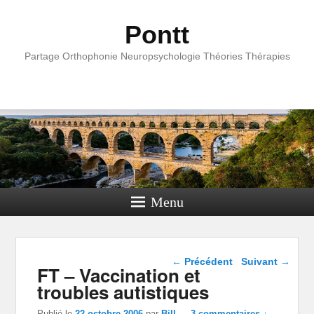
Pontt
Partage Orthophonie Neuropsychologie Théories Thérapies
Menu
Navigation dans les
←
Précédent
Suivant
→
FT – Vaccination et
articles
troubles autistiques
Publié le
22 octobre 2006
par
Bill
—
3 commentaires ↓