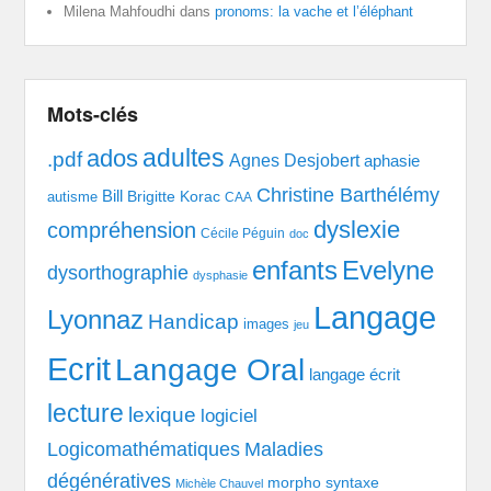
Milena Mahfoudhi
dans
pronoms: la vache et l’éléphant
Mots-clés
adultes
ados
.pdf
Agnes Desjobert
aphasie
Christine Barthélémy
Bill
Brigitte Korac
autisme
CAA
dyslexie
compréhension
Cécile Péguin
doc
enfants
Evelyne
dysorthographie
dysphasie
Langage
Lyonnaz
Handicap
images
jeu
Ecrit
Langage Oral
langage écrit
lecture
lexique
logiciel
Logicomathématiques
Maladies
dégénératives
morpho syntaxe
Michèle Chauvel