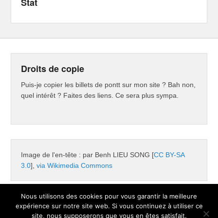
Stat
Droits de copie
Puis-je copier les billets de pontt sur mon site ? Bah non,
quel intérêt ? Faites des liens. Ce sera plus sympa.
Image de l'en-tête : par Benh LIEU SONG [
CC BY-SA
3.0
],
via Wikimedia Commons
Nous utilisons des cookies pour vous garantir la meilleure
expérience sur notre site web. Si vous continuez à utiliser ce
Copyright © 2026
Pontt
Tous droits réservés.
site, nous supposerons que vous en êtes satisfait.