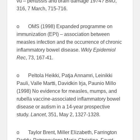
vu – pertussis and brain damage 1974?
BMJ
,
316, 7 March, 715-716.
o OMS (1998) Expanded programme on
immunization (EPI) – association between
measles infection and the occurrence of chronic
inflammatory bowel disease.
Wkly Epidemiol
Rec
, 73, 167-41.
o Peltola Heikki, Patja Annamri, Leinikki
Pauli, Valle Martti, Davidkin Irja, Paunio Millo
(1998) No evidence for measles, mumps, and
rubella vaccine-associated inflammatory bowel
disease or autism in a 14-year prospective
study.
Lancet
, 351, May 2, 1327-1328.
o Taylor Brent, Miller Elizabeth, Farrington