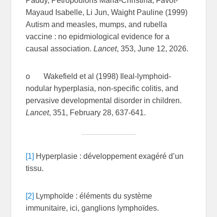
Paddy, Petropoulons Maria-Christina, Favot-
Mayaud Isabelle, Li Jun, Waight Pauline (1999)
Autism and measles, mumps, and rubella
vaccine : no epidmiological evidence for a
causal association.
Lancet
, 353, June 12, 2026.
o Wakefield et al (1998) Ileal-lymphoid-
nodular hyperplasia, non-specific colitis, and
pervasive developmental disorder in children.
Lancet
, 351, February 28, 637-641.
[1]
Hyperplasie : développement exagéré d’un
tissu.
[2]
Lymphoïde : éléments du système
immunitaire, ici, ganglions lymphoïdes.