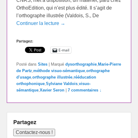
CNRS, met à disposition, un matériel, paru chez
OrthoEdition, qui n’est plus édité. Il s’agit de
l’orthographe illustrée (Valdois, S., De
Continuer la lecture →
Partagez:
E-mail
Posté dans
Sites
|
Marqué
dysorthographie
,
Marie-Pierre
de Partz
,
méthode visuo-sémantique
,
orthographe
d'usage
,
orthographe illustrée
,
rééducation
orthophonique
,
Sylviane Valdois
,
visuo-
sémantique
,
Xavier Seron
|
7 commentaires ↓
Partagez