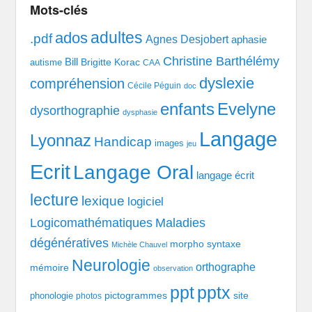
Mots-clés
adultes
ados
.pdf
Agnes Desjobert
aphasie
Christine Barthélémy
Bill
Brigitte Korac
autisme
CAA
dyslexie
compréhension
Cécile Péguin
doc
enfants
Evelyne
dysorthographie
dysphasie
Langage
Lyonnaz
Handicap
images
jeu
Ecrit
Langage Oral
langage écrit
lecture
lexique
logiciel
Logicomathématiques
Maladies
dégénératives
morpho syntaxe
Michèle Chauvel
Neurologie
orthographe
mémoire
observation
pptx
ppt
pictogrammes
site
phonologie
photos