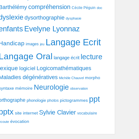
compréhension
Barthélémy
Cécile Péguin
doc
dyslexie
dysorthographie
dysphasie
enfants
Evelyne Lyonnaz
Langage Ecrit
Handicap
images
jeu
Langage Oral
lecture
langage écrit
lexique
Logicomathématiques
logiciel
Maladies dégénératives
morpho
Michèle Chauvel
Neurologie
syntaxe
mémoire
observation
ppt
orthographe
pictogrammes
phonologie
photos
pptx
Sylvie Clavier
site internet
vocabulaire
évocation
écoute