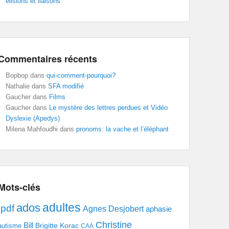
élisions et liaisons
Commentaires récents
Bopbop
dans
qui-comment-pourquoi?
Nathalie
dans
SFA modifié
Gaucher
dans
Films
Gaucher
dans
Le mystère des lettres perdues et Vidéo
Dyslexie (Apedys)
Milena Mahfoudhi
dans
pronoms: la vache et l’éléphant
Mots-clés
adultes
ados
.pdf
Agnes Desjobert
aphasie
Christine
Bill
Brigitte Korac
autisme
CAA