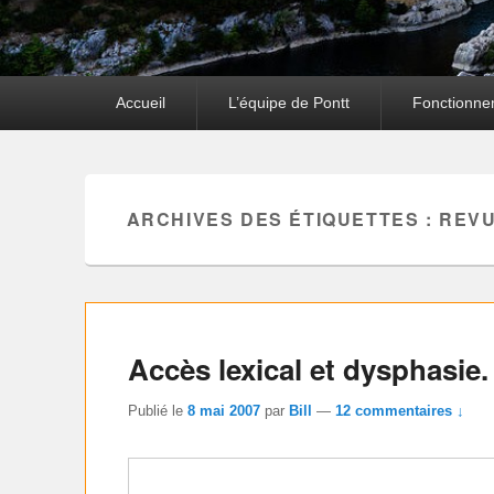
Premier
Accueil
L’équipe de Pontt
Fonctionne
menu
ARCHIVES DES ÉTIQUETTES :
REVU
Accès lexical et dysphasie
Publié le
8 mai 2007
par
Bill
—
12 commentaires ↓