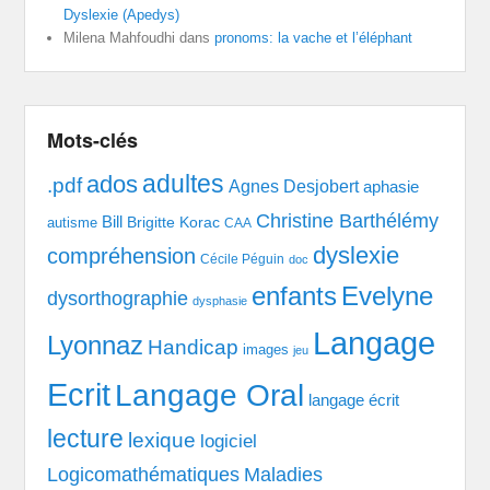
Dyslexie (Apedys)
Milena Mahfoudhi
dans
pronoms: la vache et l’éléphant
Mots-clés
adultes
ados
.pdf
Agnes Desjobert
aphasie
Christine Barthélémy
Bill
Brigitte Korac
autisme
CAA
dyslexie
compréhension
Cécile Péguin
doc
enfants
Evelyne
dysorthographie
dysphasie
Langage
Lyonnaz
Handicap
images
jeu
Ecrit
Langage Oral
langage écrit
lecture
lexique
logiciel
Logicomathématiques
Maladies