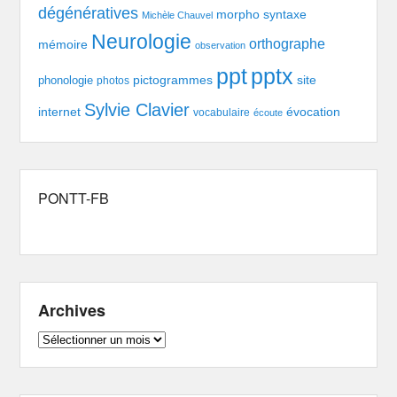
dégénératives
morpho syntaxe
Michèle Chauvel
Neurologie
orthographe
mémoire
observation
pptx
ppt
pictogrammes
site
phonologie
photos
Sylvie Clavier
évocation
internet
vocabulaire
écoute
PONTT-FB
Archives
Archives