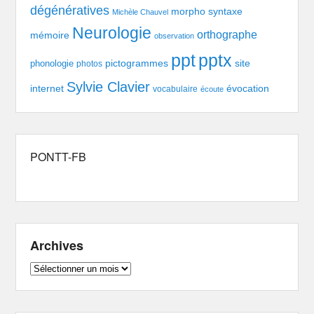
dégénératives
morpho syntaxe
Michèle Chauvel
Neurologie
orthographe
mémoire
observation
pptx
ppt
pictogrammes
site
phonologie
photos
Sylvie Clavier
évocation
internet
vocabulaire
écoute
PONTT-FB
Archives
Archives