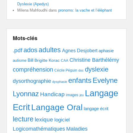
Dyslexie (Apedys)
Milena Mahfoudhi
dans
pronoms: la vache et l’éléphant
Mots-clés
adultes
ados
.pdf
Agnes Desjobert
aphasie
Christine Barthélémy
Bill
Brigitte Korac
autisme
CAA
dyslexie
compréhension
Cécile Péguin
doc
enfants
Evelyne
dysorthographie
dysphasie
Langage
Lyonnaz
Handicap
images
jeu
Ecrit
Langage Oral
langage écrit
lecture
lexique
logiciel
Logicomathématiques
Maladies