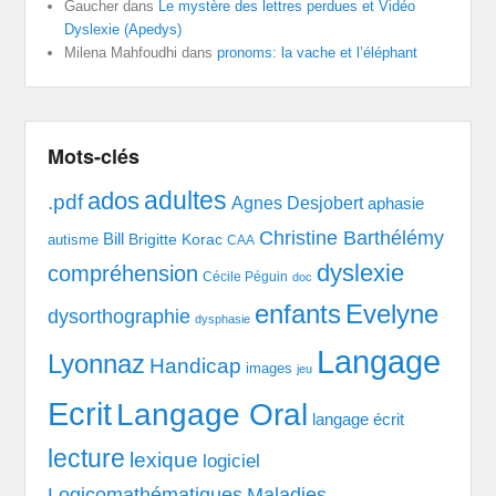
Gaucher
dans
Le mystère des lettres perdues et Vidéo
Dyslexie (Apedys)
Milena Mahfoudhi
dans
pronoms: la vache et l’éléphant
Mots-clés
adultes
ados
.pdf
Agnes Desjobert
aphasie
Christine Barthélémy
Bill
Brigitte Korac
autisme
CAA
dyslexie
compréhension
Cécile Péguin
doc
enfants
Evelyne
dysorthographie
dysphasie
Langage
Lyonnaz
Handicap
images
jeu
Ecrit
Langage Oral
langage écrit
lecture
lexique
logiciel
Logicomathématiques
Maladies