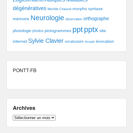
dégénératives
morpho syntaxe
Michèle Chauvel
Neurologie
orthographe
mémoire
observation
pptx
ppt
pictogrammes
site
phonologie
photos
Sylvie Clavier
évocation
internet
vocabulaire
écoute
PONTT-FB
Archives
Archives