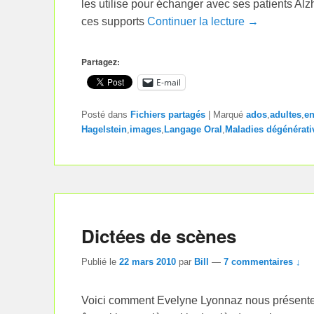
les utilise pour échanger avec ses patients Al
ces supports
Continuer la lecture →
Partagez:
E-mail
Posté dans
Fichiers partagés
|
Marqué
ados
,
adultes
,
en
Hagelstein
,
images
,
Langage Oral
,
Maladies dégénérati
Dictées de scènes
Publié le
22 mars 2010
par
Bill
—
7 commentaires ↓
Voici comment Evelyne Lyonnaz nous présente ce