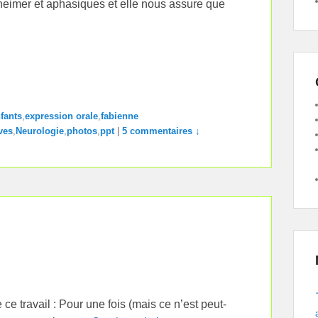
zheimer et aphasiques et elle nous assure que
fants
,
expression orale
,
fabienne
ves
,
Neurologie
,
photos
,
ppt
|
5 commentaires ↓
 travail : Pour une fois (mais ce n’est peut-