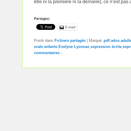
être ni la première ni la dernière), ce n’est pa
Partagez:
E-mail
Posté dans
Fichiers partagés
|
Marqué
.pdf
,
ados
,
adult
orale
,
enfants
,
Evelyne Lyonnaz
,
expression écrite
,
expr
commentaires ↓