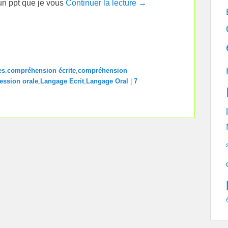
s un ppt que je vous
Continuer la lecture →
es
,
compréhension écrite
,
compréhension
ession orale
,
Langage Ecrit
,
Langage Oral
|
7