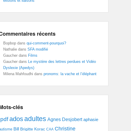
élisions et liaisons
Commentaires récents
Bopbop
dans
qui-comment-pourquoi?
Nathalie
dans
SFA modifié
Gaucher
dans
Films
Gaucher
dans
Le mystère des lettres perdues et Vidéo
Dyslexie (Apedys)
Milena Mahfoudhi
dans
pronoms: la vache et l’éléphant
Mots-clés
adultes
ados
.pdf
Agnes Desjobert
aphasie
Christine
Bill
Brigitte Korac
autisme
CAA