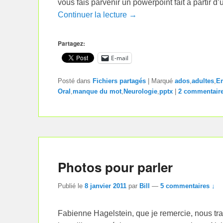
vous fais parvenir un powerpoint fait à partir d
Continuer la lecture →
Partagez:
E-mail
Posté dans
Fichiers partagés
|
Marqué
ados
,
adultes
,
E
Oral
,
manque du mot
,
Neurologie
,
pptx
|
2 commentaire
Photos pour parler
Publié le
8 janvier 2011
par
Bill
—
5 commentaires ↓
Fabienne Hagelstein, que je remercie, nous tr