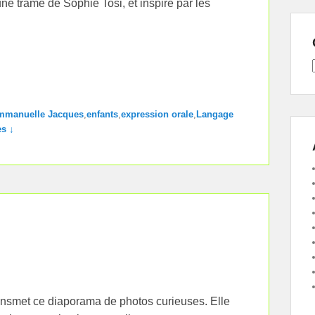
’une trame de Sophie Tosi, et inspiré par les
mmanuelle Jacques
,
enfants
,
expression orale
,
Langage
s ↓
ansmet ce diaporama de photos curieuses. Elle