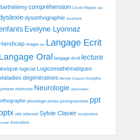
compréhension
Barthélémy
Cécile Péguin
doc
dyslexie
dysorthographie
dysphasie
enfants
Evelyne Lyonnaz
Langage Ecrit
Handicap
images
jeu
Langage Oral
lecture
langage écrit
lexique
Logicomathématiques
logiciel
Maladies dégénératives
morpho
Michèle Chauvel
Neurologie
syntaxe
mémoire
observation
ppt
orthographe
pictogrammes
phonologie
photos
pptx
Sylvie Clavier
site internet
vocabulaire
évocation
écoute