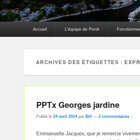
Premier
Accueil
L’équipe de Pontt
Fonctionne
menu
ARCHIVES DES ÉTIQUETTES :
EXPR
PPTx Georges jardine
Publié le
24 avril 2014
par
Bill
—
2 commentaires ↓
Emmanuelle Jacques, que je remercie vivement