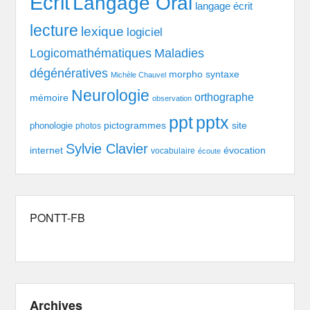
Ecrit
Langage Oral
langage écrit
lecture
lexique
logiciel
Logicomathématiques
Maladies
dégénératives
morpho syntaxe
Michèle Chauvel
Neurologie
orthographe
mémoire
observation
pptx
ppt
pictogrammes
site
phonologie
photos
Sylvie Clavier
évocation
internet
vocabulaire
écoute
PONTT-FB
Archives