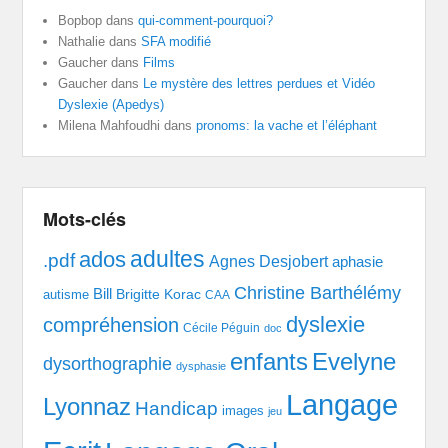
Bopbop
dans
qui-comment-pourquoi?
Nathalie
dans
SFA modifié
Gaucher
dans
Films
Gaucher
dans
Le mystère des lettres perdues et Vidéo
Dyslexie (Apedys)
Milena Mahfoudhi
dans
pronoms: la vache et l’éléphant
Mots-clés
adultes
ados
.pdf
Agnes Desjobert
aphasie
Christine Barthélémy
Bill
Brigitte Korac
autisme
CAA
dyslexie
compréhension
Cécile Péguin
doc
enfants
Evelyne
dysorthographie
dysphasie
Langage
Lyonnaz
Handicap
images
jeu