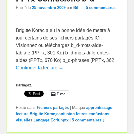
Publié le
25 novembre 2009
par
Bill
—
5 commentaires
↓
Brigitte Korac a eu la bonne idée de mettre à
jour certains de ses fichiers partagés ICI.
Visionnez ou téléchargez b_d-mots-aide-
labiale (PPTx, 301 Ko) b_d-mots-differentes-
aides (PPTx, 670 Ko) b_d-phrases (PPTx, 362
Continuer la lecture →
Partagez:
E-mail
Posté dans
Fichiers partagés
|
Marqué
apprentissage
lecture
,
Brigitte Korac
,
confusion lettres
,
confusions
visuelles
,
Langage Ecrit
,
pptx
|
5 commentaires ↓