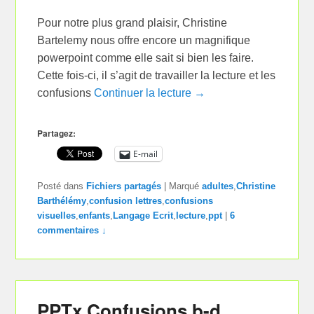
Pour notre plus grand plaisir, Christine
Bartelemy nous offre encore un magnifique
powerpoint comme elle sait si bien les faire.
Cette fois-ci, il s’agit de travailler la lecture et les
confusions
Continuer la lecture →
Partagez:
E-mail
Posté dans
Fichiers partagés
|
Marqué
adultes
,
Christine
Barthélémy
,
confusion lettres
,
confusions
visuelles
,
enfants
,
Langage Ecrit
,
lecture
,
ppt
|
6
commentaires ↓
PPTx Confusions b-d