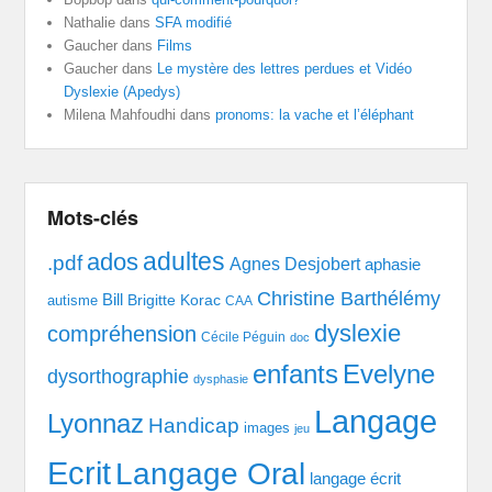
Nathalie
dans
SFA modifié
Gaucher
dans
Films
Gaucher
dans
Le mystère des lettres perdues et Vidéo
Dyslexie (Apedys)
Milena Mahfoudhi
dans
pronoms: la vache et l’éléphant
Mots-clés
adultes
ados
.pdf
Agnes Desjobert
aphasie
Christine Barthélémy
Bill
Brigitte Korac
autisme
CAA
dyslexie
compréhension
Cécile Péguin
doc
enfants
Evelyne
dysorthographie
dysphasie
Langage
Lyonnaz
Handicap
images
jeu
Ecrit
Langage Oral
langage écrit