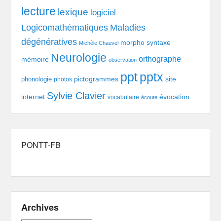
lecture
lexique
logiciel
Logicomathématiques
Maladies
dégénératives
morpho syntaxe
Michèle Chauvel
Neurologie
orthographe
mémoire
observation
pptx
ppt
pictogrammes
site
phonologie
photos
Sylvie Clavier
évocation
internet
vocabulaire
écoute
PONTT-FB
Archives