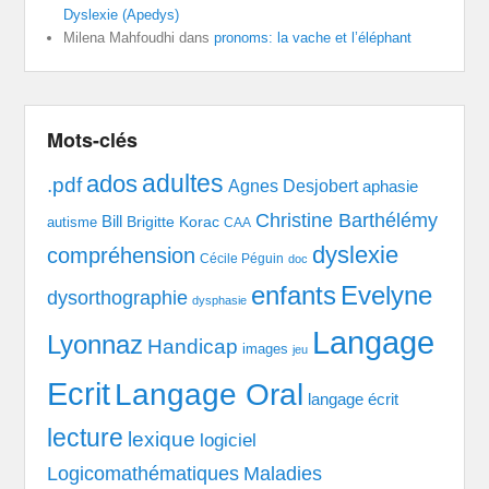
Dyslexie (Apedys)
Milena Mahfoudhi
dans
pronoms: la vache et l’éléphant
Mots-clés
adultes
ados
.pdf
Agnes Desjobert
aphasie
Christine Barthélémy
Bill
Brigitte Korac
autisme
CAA
dyslexie
compréhension
Cécile Péguin
doc
enfants
Evelyne
dysorthographie
dysphasie
Langage
Lyonnaz
Handicap
images
jeu
Ecrit
Langage Oral
langage écrit
lecture
lexique
logiciel
Logicomathématiques
Maladies