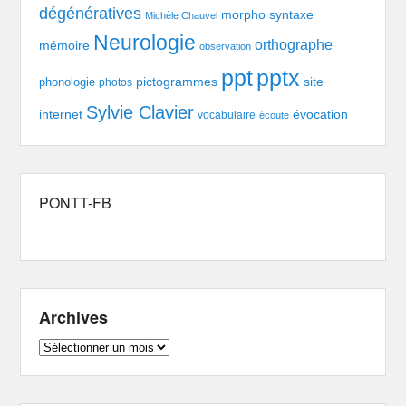
dégénératives
morpho syntaxe
Michèle Chauvel
Neurologie
orthographe
mémoire
observation
pptx
ppt
pictogrammes
site
phonologie
photos
Sylvie Clavier
évocation
internet
vocabulaire
écoute
PONTT-FB
Archives
Archives