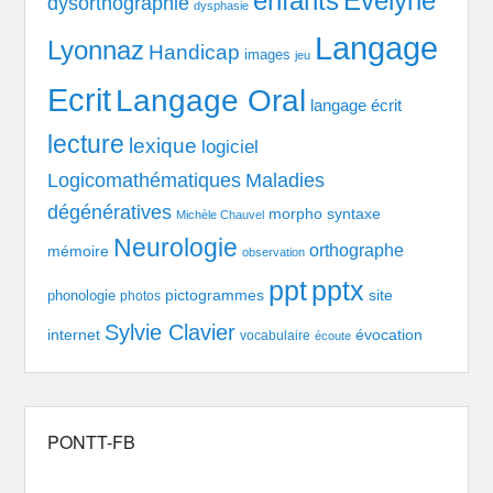
enfants
Evelyne
dysorthographie
dysphasie
Langage
Lyonnaz
Handicap
images
jeu
Ecrit
Langage Oral
langage écrit
lecture
lexique
logiciel
Logicomathématiques
Maladies
dégénératives
morpho syntaxe
Michèle Chauvel
Neurologie
orthographe
mémoire
observation
pptx
ppt
pictogrammes
site
phonologie
photos
Sylvie Clavier
évocation
internet
vocabulaire
écoute
PONTT-FB