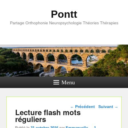
Pontt
Partage Orthophonie Neuropsychologie Théories Thérapies
Menu
Navigation dans les
←
Précédent
Suivant
→
Lecture flash mots
articles
réguliers
Publié le
31 octobre 2016
par
Emmanuelle
—
1