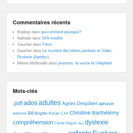
Commentaires récents
Bopbop
dans
qui-comment-pourquoi?
Nathalie
dans
SFA modifié
Gaucher
dans
Films
Gaucher
dans
Le mystère des lettres perdues et Vidéo
Dyslexie (Apedys)
Milena Mahfoudhi
dans
pronoms: la vache et l’éléphant
Mots-clés
adultes
ados
.pdf
Agnes Desjobert
aphasie
Christine Barthélémy
Bill
Brigitte Korac
autisme
CAA
dyslexie
compréhension
Cécile Péguin
doc