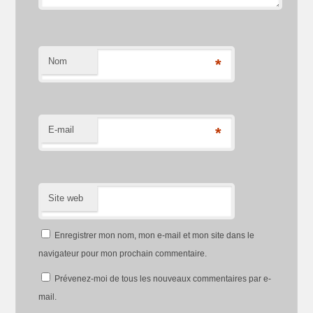
Nom
*
E-mail
*
Site web
Enregistrer mon nom, mon e-mail et mon site dans le
navigateur pour mon prochain commentaire.
Prévenez-moi de tous les nouveaux commentaires par e-
mail.