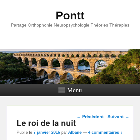
Pontt
Partage Orthophonie Neuropsychologie Théories Thérapies
Menu
Navigation dans les
←
Précédent
Suivant
→
Le roi de la nuit
articles
Publié le
7 janvier 2016
par
Albane
—
4 commentaires ↓