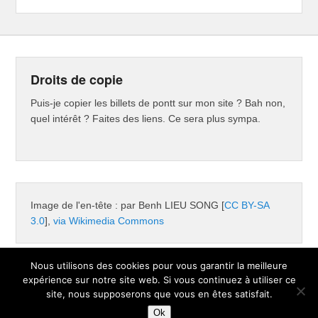
Droits de copie
Puis-je copier les billets de pontt sur mon site ? Bah non,
quel intérêt ? Faites des liens. Ce sera plus sympa.
Image de l'en-tête : par Benh LIEU SONG [
CC BY-SA
3.0
],
via Wikimedia Commons
Nous utilisons des cookies pour vous garantir la meilleure
expérience sur notre site web. Si vous continuez à utiliser ce
Copyright © 2026
Pontt
Tous droits réservés.
site, nous supposerons que vous en êtes satisfait.
Thème : Catch Evolution par
Thèmes Catch
Ok