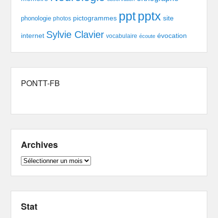
pptx
ppt
pictogrammes
site
phonologie
photos
Sylvie Clavier
évocation
internet
vocabulaire
écoute
PONTT-FB
Archives
Archives
Stat