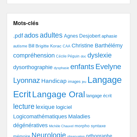
Mots-clés
adultes
ados
.pdf
Agnes Desjobert
aphasie
Christine Barthélémy
Bill
Brigitte Korac
autisme
CAA
dyslexie
compréhension
Cécile Péguin
doc
enfants
Evelyne
dysorthographie
dysphasie
Langage
Lyonnaz
Handicap
images
jeu
Ecrit
Langage Oral
langage écrit
lecture
lexique
logiciel
Logicomathématiques
Maladies
dégénératives
morpho syntaxe
Michèle Chauvel
Neurologie
orthographe
mémoire
observation