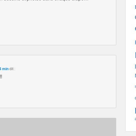
4 min
dit :
!!