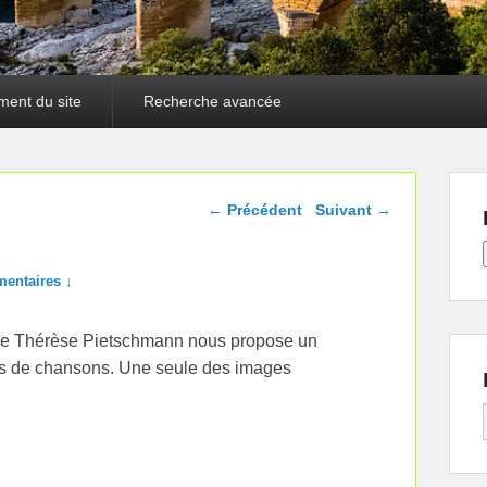
ment du site
Recherche avancée
Navigation dans les
←
Précédent
Suivant
→
articles
entaires ↓
nt de Thérèse Pietschmann nous propose un
es de chansons. Une seule des images