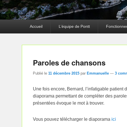
Premier
Accueil
L’équipe de Pontt
Fonctionne
menu
Paroles de chansons
Publié le
11 décembre 2015
par
Emmanuelle
—
3 comm
Une fois encore, Bernard, l’infatigable patie
diaporama permettant de compléter des parol
présentées évoque le mot à trouver.
Vous pouvez télécharger le diaporama
ici