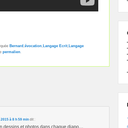
rquée
Bernard
,
évocation
,
Langage Ecrit
,
Langage
le
permalien
.
2015 à 8 h 59 min
dit :
 en dessins et photos dans chaque diapo…