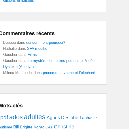
élisions et liaisons
Commentaires récents
Bopbop
dans
qui-comment-pourquoi?
Nathalie
dans
SFA modifié
Gaucher
dans
Films
Gaucher
dans
Le mystère des lettres perdues et Vidéo
Dyslexie (Apedys)
Milena Mahfoudhi
dans
pronoms: la vache et l’éléphant
Mots-clés
adultes
ados
.pdf
Agnes Desjobert
aphasie
Christine
Bill
Brigitte Korac
autisme
CAA