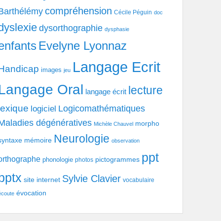
compréhension
Barthélémy
Cécile Péguin
doc
dyslexie
dysorthographie
dysphasie
enfants
Evelyne Lyonnaz
Langage Ecrit
Handicap
images
jeu
Langage Oral
lecture
langage écrit
lexique
Logicomathématiques
logiciel
Maladies dégénératives
morpho
Michèle Chauvel
Neurologie
syntaxe
mémoire
observation
ppt
orthographe
pictogrammes
phonologie
photos
pptx
Sylvie Clavier
site internet
vocabulaire
évocation
écoute