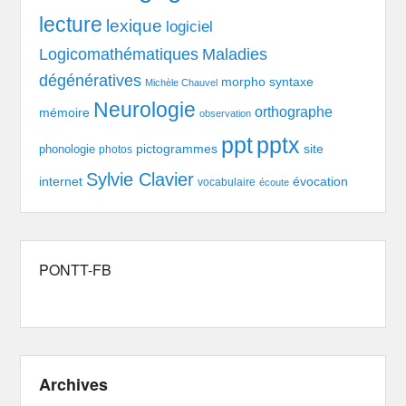
lecture
lexique
logiciel
Logicomathématiques
Maladies
dégénératives
morpho syntaxe
Michèle Chauvel
Neurologie
orthographe
mémoire
observation
pptx
ppt
pictogrammes
site
phonologie
photos
Sylvie Clavier
évocation
internet
vocabulaire
écoute
PONTT-FB
Archives