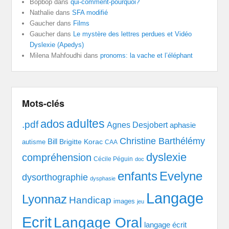
Bopbop
dans
qui-comment-pourquoi?
Nathalie
dans
SFA modifié
Gaucher
dans
Films
Gaucher
dans
Le mystère des lettres perdues et Vidéo
Dyslexie (Apedys)
Milena Mahfoudhi
dans
pronoms: la vache et l’éléphant
Mots-clés
adultes
ados
.pdf
Agnes Desjobert
aphasie
Christine Barthélémy
Bill
Brigitte Korac
autisme
CAA
dyslexie
compréhension
Cécile Péguin
doc
enfants
Evelyne
dysorthographie
dysphasie
Langage
Lyonnaz
Handicap
images
jeu
Ecrit
Langage Oral
langage écrit