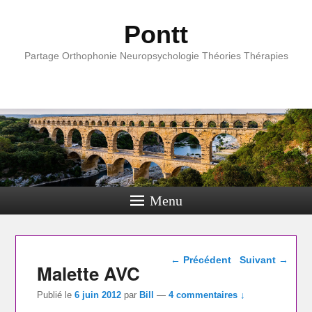
Pontt
Partage Orthophonie Neuropsychologie Théories Thérapies
Menu
Navigation dans les
←
Précédent
Suivant
→
Malette AVC
articles
Publié le
6 juin 2012
par
Bill
—
4 commentaires ↓