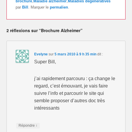
brochure
,
Maladie alzheimer
,
Maladies dégénératives
par
Bill
. Marquer le
permalien
.
2 réflexions sur “Brochure Alzheimer”
Evelyne
sur
5 mars 2010 à 9 h 35 min
dit :
Super Bill,
j’ai rapidement parcouru : ça change le
regard, c’est émouvant, je vais faire
suivre l’info et parcourir le site qui
semble proposer d’autres doc très
intéressants
↓
Répondre