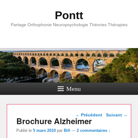
Pontt
Partage Orthophonie Neuropsychologie Théories Thérapies
Menu
Navigation dans les
←
Précédent
Suivant
→
Brochure Alzheimer
articles
Publié le
5 mars 2010
par
Bill
—
2 commentaires ↓