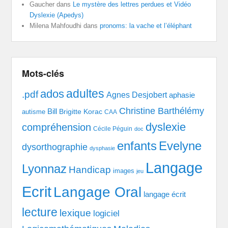
Gaucher
dans
Le mystère des lettres perdues et Vidéo
Dyslexie (Apedys)
Milena Mahfoudhi
dans
pronoms: la vache et l’éléphant
Mots-clés
adultes
ados
.pdf
Agnes Desjobert
aphasie
Christine Barthélémy
Bill
Brigitte Korac
autisme
CAA
dyslexie
compréhension
Cécile Péguin
doc
enfants
Evelyne
dysorthographie
dysphasie
Langage
Lyonnaz
Handicap
images
jeu
Ecrit
Langage Oral
langage écrit
lecture
lexique
logiciel