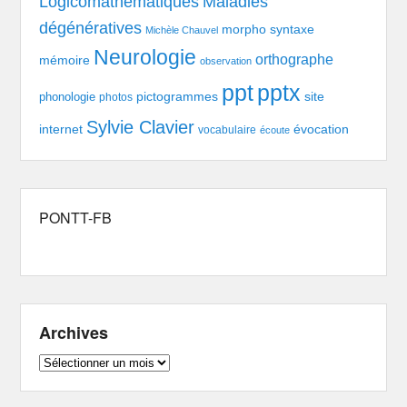
Logicomathématiques
Maladies
dégénératives
morpho syntaxe
Michèle Chauvel
Neurologie
orthographe
mémoire
observation
pptx
ppt
pictogrammes
site
phonologie
photos
Sylvie Clavier
évocation
internet
vocabulaire
écoute
PONTT-FB
Archives
Archives