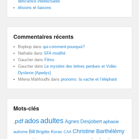
déficience intellectuelle
élisions et liaisons
Commentaires récents
Bopbop
dans
qui-comment-pourquoi?
Nathalie
dans
SFA modifié
Gaucher
dans
Films
Gaucher
dans
Le mystère des lettres perdues et Vidéo
Dyslexie (Apedys)
Milena Mahfoudhi
dans
pronoms: la vache et l’éléphant
Mots-clés
adultes
ados
.pdf
Agnes Desjobert
aphasie
Christine Barthélémy
Bill
Brigitte Korac
autisme
CAA