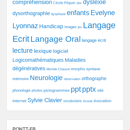
dyslexie
compréhension
Cécile Péguin
doc
enfants
Evelyne
dysorthographie
dysphasie
Langage
Lyonnaz
Handicap
images
jeu
Ecrit
Langage Oral
langage écrit
lecture
lexique
logiciel
Logicomathématiques
Maladies
dégénératives
morpho syntaxe
Michèle Chauvel
Neurologie
orthographe
mémoire
observation
pptx
ppt
pictogrammes
site
phonologie
photos
Sylvie Clavier
évocation
internet
vocabulaire
écoute
PONTT-FB