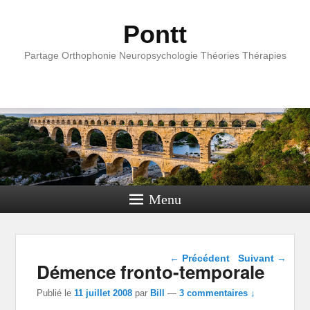
Pontt
Partage Orthophonie Neuropsychologie Théories Thérapies
Menu
Navigation dans les
←
Précédent
Suivant
→
Démence fronto-temporale
articles
Publié le
11 juillet 2008
par
Bill
—
3 commentaires ↓