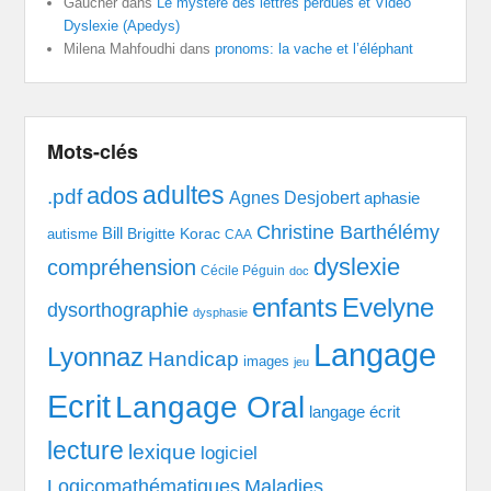
Gaucher
dans
Le mystère des lettres perdues et Vidéo
Dyslexie (Apedys)
Milena Mahfoudhi
dans
pronoms: la vache et l’éléphant
Mots-clés
adultes
ados
.pdf
Agnes Desjobert
aphasie
Christine Barthélémy
Bill
Brigitte Korac
autisme
CAA
dyslexie
compréhension
Cécile Péguin
doc
enfants
Evelyne
dysorthographie
dysphasie
Langage
Lyonnaz
Handicap
images
jeu
Ecrit
Langage Oral
langage écrit
lecture
lexique
logiciel
Logicomathématiques
Maladies