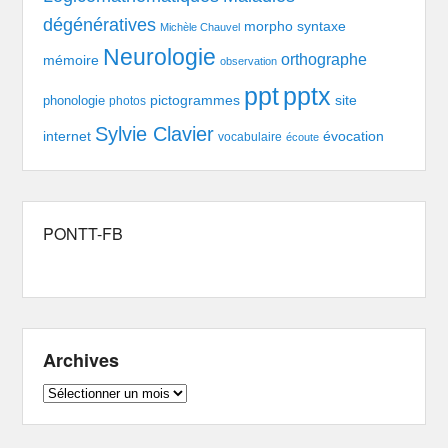
dégénératives
morpho syntaxe
Michèle Chauvel
Neurologie
orthographe
mémoire
observation
pptx
ppt
pictogrammes
site
phonologie
photos
Sylvie Clavier
évocation
internet
vocabulaire
écoute
PONTT-FB
Archives
Archives