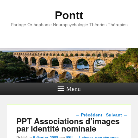
Pontt
Partage Orthophonie Neuropsychologie Théories Thérapies
Menu
Navigation dans les
←
Précédent
Suivant
→
PPT Associations d’images
articles
par identité nominale
Publié le
9 février 2008
par
Bill
—
Laissez une réponse