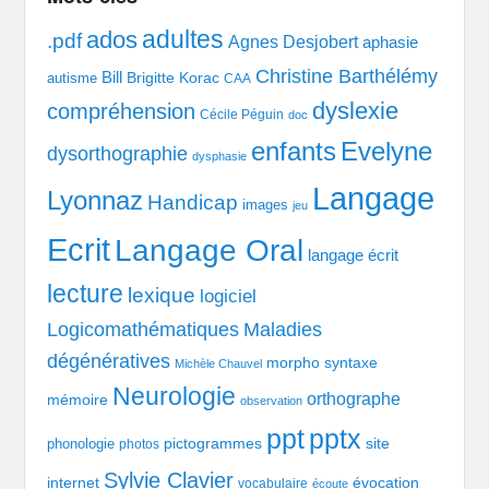
adultes
ados
.pdf
Agnes Desjobert
aphasie
Christine Barthélémy
Bill
Brigitte Korac
autisme
CAA
dyslexie
compréhension
Cécile Péguin
doc
enfants
Evelyne
dysorthographie
dysphasie
Langage
Lyonnaz
Handicap
images
jeu
Ecrit
Langage Oral
langage écrit
lecture
lexique
logiciel
Logicomathématiques
Maladies
dégénératives
morpho syntaxe
Michèle Chauvel
Neurologie
orthographe
mémoire
observation
pptx
ppt
pictogrammes
site
phonologie
photos
Sylvie Clavier
évocation
internet
vocabulaire
écoute