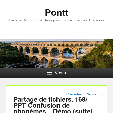
Pontt
Partage Orthophonie Neuropsychologie Théories Thérapies
Menu
Navigation dans les
←
Précédent
Suivant
→
Partage de fichiers. 168/
articles
PPT Confusion de
phonèmes – Démo (suite)