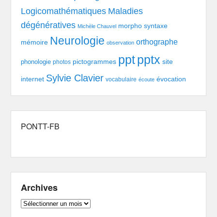
Logicomathématiques
Maladies
dégénératives
morpho syntaxe
Michèle Chauvel
Neurologie
orthographe
mémoire
observation
pptx
ppt
pictogrammes
site
phonologie
photos
Sylvie Clavier
évocation
internet
vocabulaire
écoute
PONTT-FB
Archives
Archives