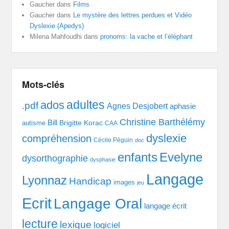
Gaucher
dans
Films
Gaucher
dans
Le mystère des lettres perdues et Vidéo
Dyslexie (Apedys)
Milena Mahfoudhi
dans
pronoms: la vache et l’éléphant
Mots-clés
adultes
ados
.pdf
Agnes Desjobert
aphasie
Christine Barthélémy
Bill
Brigitte Korac
autisme
CAA
dyslexie
compréhension
Cécile Péguin
doc
enfants
Evelyne
dysorthographie
dysphasie
Langage
Lyonnaz
Handicap
images
jeu
Ecrit
Langage Oral
langage écrit
lecture
lexique
logiciel