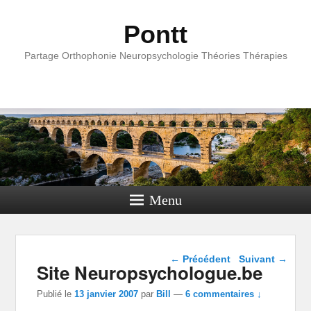
Pontt
Partage Orthophonie Neuropsychologie Théories Thérapies
Menu
Navigation dans les
←
Précédent
Suivant
→
Site Neuropsychologue.be
articles
Publié le
13 janvier 2007
par
Bill
—
6 commentaires ↓