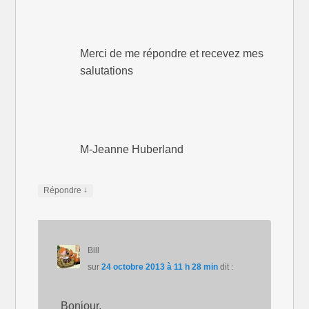
Merci de me répondre et recevez mes
salutations
M-Jeanne Huberland
↓
Répondre
Bill
sur
24 octobre 2013 à 11 h 28 min
dit :
Bonjour,