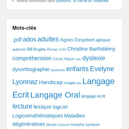
Milena Mahfoudhi
dans
pronoms: la vache et l’éléphant
Mots-clés
adultes
ados
.pdf
Agnes Desjobert
aphasie
Christine Barthélémy
Bill
Brigitte Korac
autisme
CAA
dyslexie
compréhension
Cécile Péguin
doc
enfants
Evelyne
dysorthographie
dysphasie
Langage
Lyonnaz
Handicap
images
jeu
Ecrit
Langage Oral
langage écrit
lecture
lexique
logiciel
Logicomathématiques
Maladies
dégénératives
morpho syntaxe
Michèle Chauvel