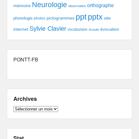
Neurologie
orthographe
mémoire
observation
pptx
ppt
pictogrammes
site
phonologie
photos
Sylvie Clavier
évocation
internet
vocabulaire
écoute
PONTT-FB
Archives
Archives
Stat