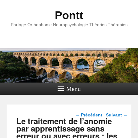
Pontt
Partage Orthophonie Neuropsychologie Théories Thérapies
Menu
Navigation dans les
←
Précédent
Suivant
→
Le traitement de l’anomie
articles
par apprentissage sans
erreur ou avec erreurs : les