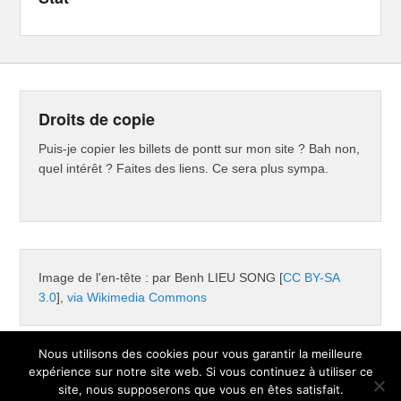
Droits de copie
Puis-je copier les billets de pontt sur mon site ? Bah non,
quel intérêt ? Faites des liens. Ce sera plus sympa.
Image de l'en-tête : par Benh LIEU SONG [
CC BY-SA
3.0
],
via Wikimedia Commons
Nous utilisons des cookies pour vous garantir la meilleure
expérience sur notre site web. Si vous continuez à utiliser ce
Copyright © 2026
Pontt
Tous droits réservés.
site, nous supposerons que vous en êtes satisfait.