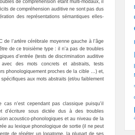
troubles de compréhension étant multi-modaux, il
éficits de compréhension auditive ne sont pas dus
ération des représentations sémantiques elles-
C de l’artère cérébrale moyenne gauche à l’âge
être de ce troisième type : il n’a pas de troubles
iques d’entrée (tests de discrimination auditive
avec des mots concrets et abstraits, tests
rs phonologiquement proches de la cible …) et,
 spécifiques aux mots abstraits (et/ou faiblement
 cas n’est cependant pas classique puisqu’il
et d’écriture sous dictée dus à des troubles
sion acoustico-phonologiques et au niveau de la
trée au lexique phonologique de sortie (il ne peut
 tente de répéter un logatome, la plupart de ses