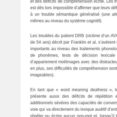
et des déficits de compréhension écrite. Les 
est dès lors impossible d’affirmer que leurs d
à un trouble sémantique généralisé (une alt
mêmes au niveau du système cognitif).
Les troubles du patient DRB (victime d’un AV
de 54 ans) décrit par Franklin et al. s’avèrent 
importants au niveau des traitements phonolog
de phonèmes, tests de décision lexicale 
d’appariement mot/images avec des distracteu
en plus, ses difficultés de compréhension sont
imageables).
En tant que « word meaning deafness », le
présente aussi des déficits de répétition 
additionnels sévères des capacités de conver
voie qui va directement du lexique auditif d’en
répéter ou écrire aucun non-mot et, lorsqu’il