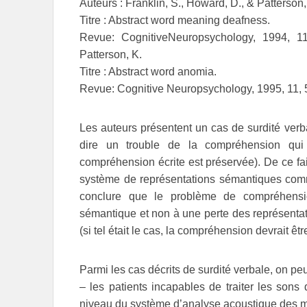
Auteurs : Franklin, S., Howard, D., & Patterson,
Titre : Abstract word meaning deafness.
Revue: CognitiveNeuropsychology, 1994, 11
Patterson, K.
Titre : Abstract word anomia.
Revue: Cognitive Neuropsychology, 1995, 11, 
Les auteurs présentent un cas de surdité verba
dire un trouble de la compréhension qui 
compréhension écrite est préservée). De ce fai
système de représentations sémantiques comm
conclure que le problème de compréhensio
sémantique et non à une perte des représenta
(si tel était le cas, la compréhension devrait êt
Parmi les cas décrits de surdité verbale, on peu
– les patients incapables de traiter les sons
niveau du système d’analyse acoustique des m