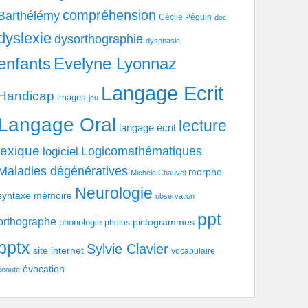
compréhension
Barthélémy
Cécile Péguin
doc
dyslexie
dysorthographie
dysphasie
enfants
Evelyne Lyonnaz
Langage Ecrit
Handicap
images
jeu
Langage Oral
lecture
langage écrit
lexique
Logicomathématiques
logiciel
Maladies dégénératives
morpho
Michèle Chauvel
Neurologie
syntaxe
mémoire
observation
ppt
orthographe
pictogrammes
phonologie
photos
pptx
Sylvie Clavier
site internet
vocabulaire
évocation
écoute