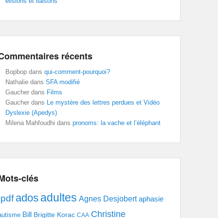
élisions et liaisons
Commentaires récents
Bopbop
dans
qui-comment-pourquoi?
Nathalie
dans
SFA modifié
Gaucher
dans
Films
Gaucher
dans
Le mystère des lettres perdues et Vidéo
Dyslexie (Apedys)
Milena Mahfoudhi
dans
pronoms: la vache et l’éléphant
Mots-clés
adultes
ados
.pdf
Agnes Desjobert
aphasie
Christine
Bill
Brigitte Korac
autisme
CAA