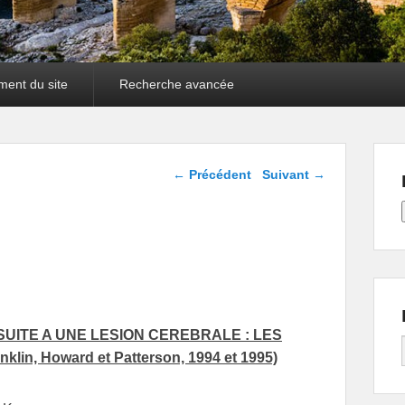
ment du site
Recherche avancée
Navigation dans les
←
Précédent
Suivant
→
articles
UITE A UNE LESION CEREBRALE : LES
nklin, Howard et Patterson, 1994 et 1995)