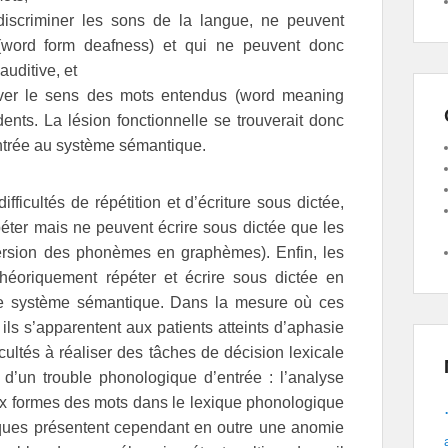
discriminer les sons de la langue, ne peuvent
(word form deafness) et qui ne peuvent donc
uditive, et
iver le sens des mots entendus (word meaning
ents. La lésion fonctionnelle se trouverait donc
entrée au système sémantique.
ficultés de répétition et d’écriture sous dictée,
éter mais ne peuvent écrire sous dictée que les
ersion des phonèmes en graphèmes). Enfin, les
héoriquement répéter et écrire sous dictée en
nt le système sémantique. Dans la mesure où ces
ils s’apparentent aux patients atteints d’aphasie
icultés à réaliser des tâches de décision lexicale
 d’un trouble phonologique d’entrée : l’analyse
ux formes des mots dans le lexique phonologique
siques présentent cependant en outre une anomie